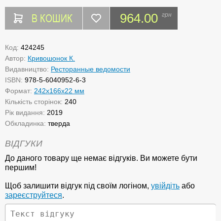
В КОШИК
964.00
грн
Код:
424245
Автор:
Кривошонок К.
Видавництво:
Ресторанные ведомости
ISBN:
978-5-6040952-6-3
Формат:
242x166x22 мм
Кількість сторінок:
240
Рік видання:
2019
Обкладинка:
тверда
ВІДГУКИ
До даного товару ще немає відгуків. Ви можете бути
першим!
Щоб залишити відгук під своїм логіном,
увійдіть
або
зареєструйтеся
.