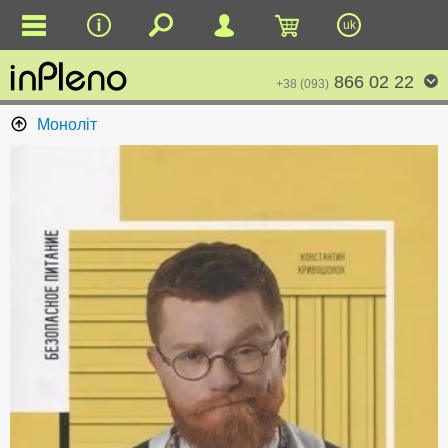
uk
866 02 22
+38 (093)
Моноліт