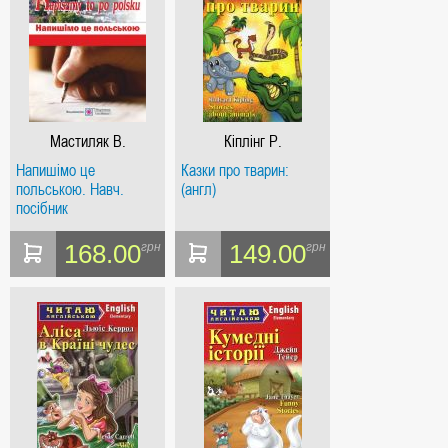
Мастиляк В.
Кіплінг Р.
Напишімо це
Казки про тварин:
польською. Навч.
(англ)
посібник
168.00
149.00
грн
грн