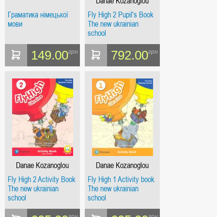
Danae Kozanoglou
Граматика німецької
Fly High 2 Pupil's Book
мови
The new ukrainian
school
149.00
792.00
грн
грн
Danae Kozanoglou
Danae Kozanoglou
Fly High 2 Activity Book
Fly High 1 Activity book
The new ukrainian
The new ukrainian
school
school
грн
грн