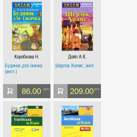
Коробкова Н.
Дойл А.К.
Будинок для їжачка
Шерлок Холмс: англ
(англ.)
86.00
209.00
грн
грн