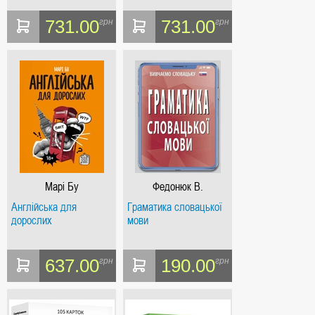
Букрек
731.00
731.00
грн
грн
Марі Бу
Федонюк В.
Англійська для
Граматика словацької
дорослих
мови
637.00
190.00
грн
грн