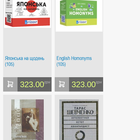
Японська на щодень
English Homonyms
(105)
(105)
323.00
323.00
грн
грн