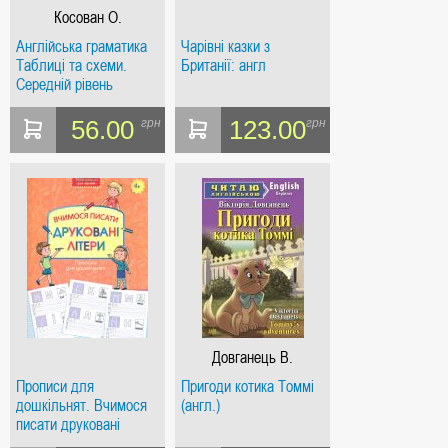
Косован О.
Англійська граматика
Чарівні казки з
Таблиці та схеми.
Британії: англ
Середній рівень
ЗАКІНЧИВСЯ ТИРАЖ
56.00
123.00
грн
грн
Довганець В.
Прописи для
Пригоди котика Томмі
дошкільнят. Вчимося
(англ.)
писати друковані
літери