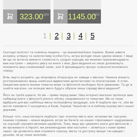
323.00
1145.00
грн
грн
1
2
3
4
5
Сьогодні поліглот та освічена людина – це взаємопов’язані терміни. Важко уявити
розумну, успішну та наполегливу особистість, котра володіє лише однією мовою. І якщо
ви ще не встигли вивчити словесність сусідніх народів, ми можемо порекомендувати
вам наступне – зверніть увагу на книги з мов. Дані видання не лише допоможуть
поповнити ваш словниковий запас, але й пришвидшать процес освоєння іноземного
говору.
Втім, варто розуміти, що популярна література не завжди є якісною. Чимала кількість
розтиражованих праць написана відвертими дилетантами та плагіаторами. А отже,
бажаючим купити книжки тематик мови та філологія необхідно бути уважними. Та де ж
знайти магазин, на полицях якого будуть зібрали лише справді якісні видання?
Його не треба шукати, бо він – прямо перед вами. Наш інтернет-магазин пропонує вам
найкращі книги з філології різного обсягу, направлення та тематики. Ми не лише
відібрали для вас найбільш якісну поліграфічну продукцію, але й подбали про те, аби ви
могли замовити її находячись в Києві, Харкові, Чернігові та в любому іншому місті нашої
держави.
Більше того, наші експерти подбали і про технічну якість книг, котрими ми торгуємо.
Іншими словами – кожне видання, котре ви бачите на наших «прилавках» надруковане
на хорошій сировині великим шрифтом. Тому, якщо вас цікавлять книги для філологів, і
ви проживаєте в Україні, ми рекомендуємо вам наступне – зв’яжіться з нами прямо
зараз. Це дозволить вам отримати хорошу, якісну та доступну працю так швидко і
дешево, як це лише можливо.