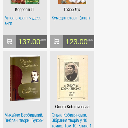
Керролл Л.
Тейер Дж.
Аліса в країні чудес:
Кумедні історії: (англ)
англ
137.00
123.00
грн
грн
Ольга Кобилянська
Михайло Вербицький.
Ольга Кобилянська.
Вибрані твори. Букрек
Зібрання творів у 10
томах. Том 10. Книга 1.