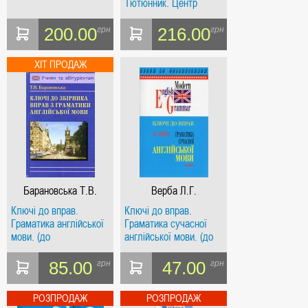
Тютюнник. Центр
учбової літератури
200.00
216.00
грн
грн
Барановська Т.В.
Верба Л.Г.
Ключі до вправ.
Ключі до вправ.
Граматика англійської
Граматика сучасної
мови. (до
англійської мови. (до
Барановської)
Верби)
85.00
47.00
грн
грн