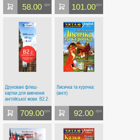
58.00
101.00
грн
грн
Друковані флеш-
Лисичка та курочка:
картки для вивчення
(англ)
англійської мови. B2.2.
(500) Upper-Intermediate
709.00
92.00
грн
грн