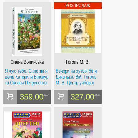
Олена Волинська
Гоголь М. В.
Я чую тебе. Сплетіння
Вечори на хуторі біля
доль Катерини Білокур
Диканьки. Вій. Гоголь
та Оксани Петрусенко.
М. В. Центр учбової
Віхола
літератури
359.00
327.00
грн
грн