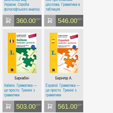
України. Спроба
дієслова. Граматика в
філософського аналізу
таблицях
360.00
546.00
грн
грн
Барнабеї-
Берінґер А.
Дангельмайєр П.
Italiano. Граматика —
Espanol. Граматика —
це просто. Тренінг з
це просто. Тренінг з
граматики
граматики
503.00
561.00
грн
грн