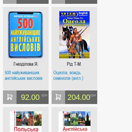
Гнезділова Я.
Рід Т-М.
500 найуживаніших
Оцеола, вождь
англійських висловів
семінолів (англ.)
92.00
204.00
грн
грн