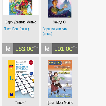
Баррі Джеймс Метью
Уайлд О.
Пітер Пен: (англ.)
Зоряний хлопчик
(англ.)
163.00
101.00
грн
грн
Флер С.
Додж, Мері Мейпс