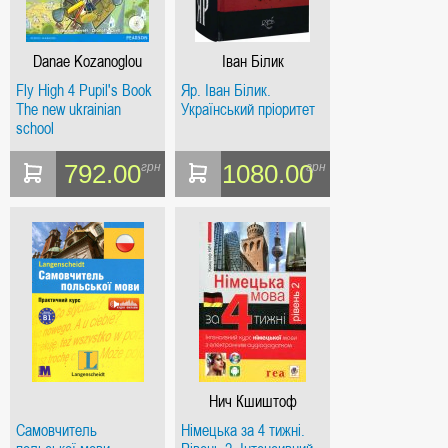
Danae Kozanoglou
Іван Білик
Fly High 4 Pupil's Book
Яр. Іван Білик.
The new ukrainian
Український пріоритет
school
792.00
1080.00
грн
грн
Нич Кшиштоф
Самовчитель
Німецька за 4 тижні.