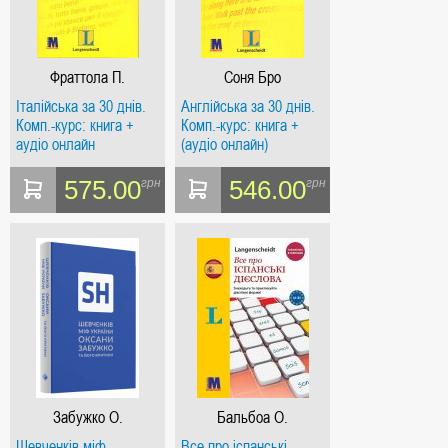
Фраттола П.
Соня Бро
Італійська за 30 днів.
Англійська за 30 днів.
Комп.-курс: книга +
Комп.-курс: книга +
аудіо онлайн
(аудіо онлайн)
575.00
546.00
грн
грн
Забужко О.
Бальбоа О.
Шевченків міф
Все про іспанські