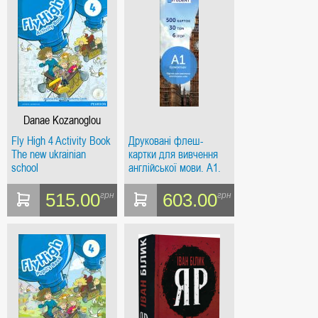
Danae Kozanoglou
Fly High 4 Activity Book
Друковані флеш-
The new ukrainian
картки для вивчення
school
англійської мови. А1.
(500) Elementary
515.00
603.00
грн
грн