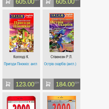
605.00
605.00
Коллоді К.
Стівенсен Р.Л.
Пригоди Піноккіо: англ
Острів скарбів (англ.)
123.00
184.00
грн
грн