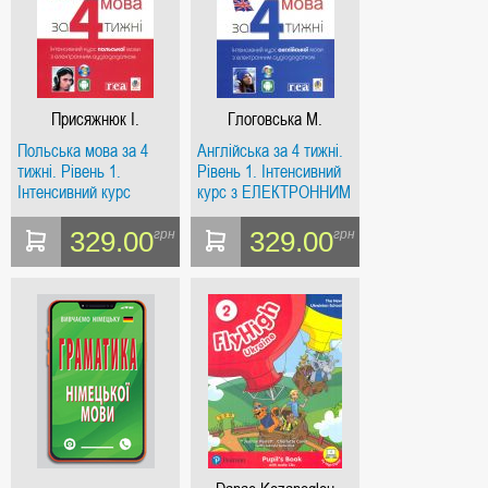
Присяжнюк І.
Глоговська М.
Польська мова за 4
Англійська за 4 тижні.
тижні. Рівень 1.
Рівень 1. Інтенсивний
Інтенсивний курс
курс з ЕЛЕКТРОННИМ
польської мови з
аудіододатком
ЕЛЕКТРОННИМ
329.00
329.00
грн
грн
аудіододатком