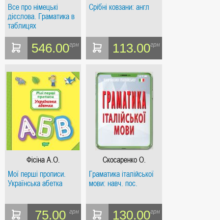
Все про німецькі
Срібні ковзани: англ
дієслова. Граматика в
таблицях
546.00
113.00
грн
грн
Фісіна А.О.
Скосаренко О.
Мої перші прописи.
Граматика італійської
Українська абетка
мови: навч. пос.
75.00
130.00
грн
грн