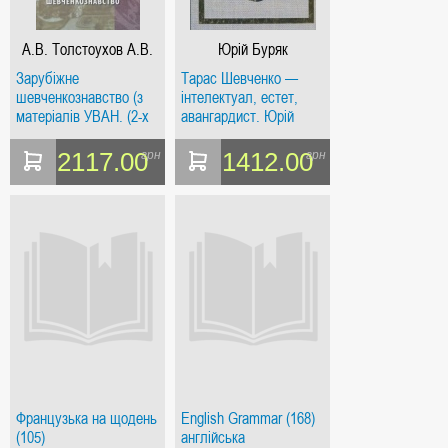
А.В. Толстоухов А.В.
Юрій Буряк
Губерський
Зарубіжне
Тарас Шевченко —
шевченкознавство (з
інтелектуал, естет,
матеріалів УВАН. (2-х
авангардист. Юрій
томник)) АДЕФ-Україна
Буряк. АДЕФ-Україна
2117.00
1412.00
грн
грн
Французька на щодень
English Grammar (168)
(105)
англійська