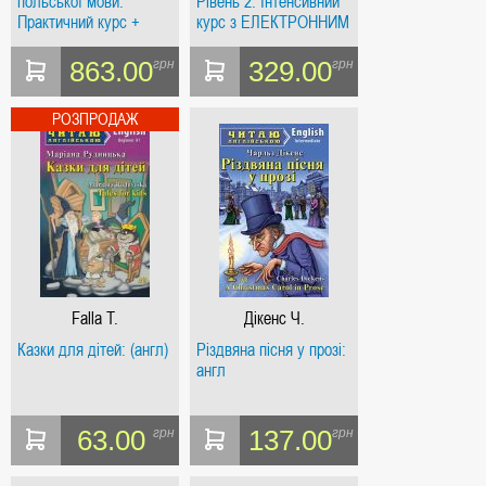
польської мови.
Рівень 2. Інтенсивний
Практичний курс +
курс з ЕЛЕКТРОННИМ
(аудіо онлайн)
аудіододатком.
863.00
329.00
грн
грн
Falla T.
Дікенс Ч.
Казки для дітей: (англ)
Різдвяна пісня у прозі:
англ
63.00
137.00
грн
грн