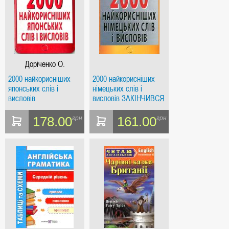
Доріченко О.
2000 найкорисніших
2000 найкорисніших
японських слів і
німецьких слів і
висловів
висловів ЗАКІНЧИВСЯ
ТИРАЖ
178.00
161.00
грн
грн