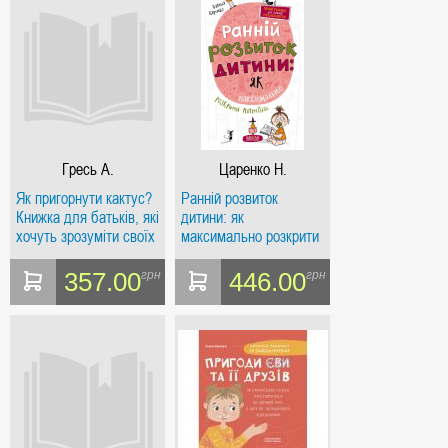
Гресь А.
Царенко Н.
Як пригорнути кактус?
Ранній розвиток
Книжка для батьків, які
дитини: як
хочуть зрозуміти своїх
максимально розкрити
підлітків
потенціал
357.00
446.00
грн
грн