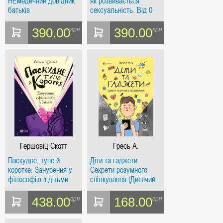
НЕмедичний довідник
як розвивається
батьків
сексуальність. Від 0
до 19 років. Гайд для
батьків (4 mamas)
390.00
390.00
грн
грн
Гершовіц Скотт
Гресь А.
Паскудне, тупе й
Діти та гаджети.
коротке. Занурення у
Секрети розумного
філософію з дітьми
спілкування (Дитячий
садок. Що робити,
якщо...? Ситуації, які
438.00
168.00
грн
грн
можуть трапитися з
дитиною у дитсадку