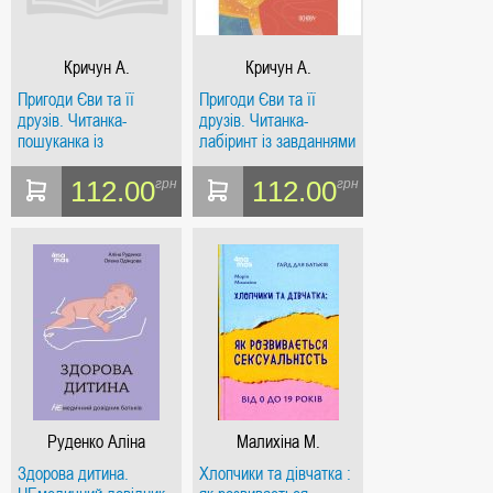
Кричун А.
Кричун А.
Пригоди Єви та її
Пригоди Єви та її
друзів. Читанка-
друзів. Читанка-
пошуканка із
лабіринт із завданнями
завданнями
112.00
112.00
грн
грн
Руденко Аліна
Малихіна М.
Здорова дитина.
Хлопчики та дівчатка :