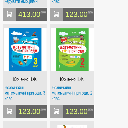
керувати емоціями
клас
(4mamas)
413.00
123.00
грн
грн
Юрченко Н.Ф.
Юрченко Н.Ф.
Незвичайні
Незвичайні
математичні пригоди. 3
математичні пригоди. 2
клас
клас
123.00
123.00
грн
грн