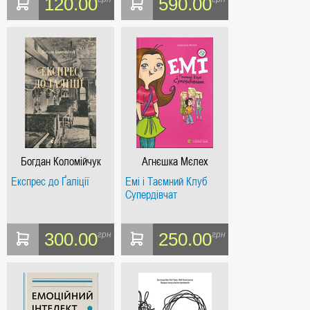
120.00
590.00
Богдан Коломійчук
Агнєшка Мєлех
Експрес до Ґаліції
Емі і Таємний Клуб
Супердівчат
300.00
250.00
грн
грн