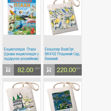
Енциклопедія. Птахи
Екошопер BookOpt
(Цікава енциклопедія у
BK4102 Пташиний Сад,
подарунок розумійкам)
бежевий
82.00
220.00
грн
грн