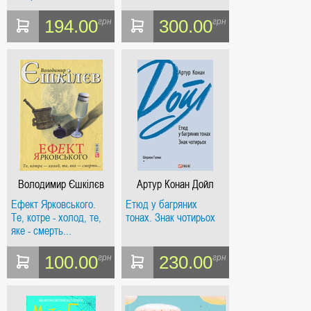
194.00
300.00
грн
грн
Володимир Єшкілєв
Артур Конан Дойл
Ефект Ярковського.
Етюд у багряних
Те, котре - холод, те,
тонах. Знак чотирьох
яке - смерть...
100.00
230.00
грн
грн