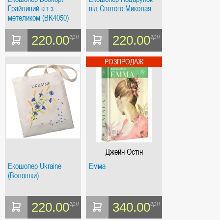
Грайливий кіт з
від Святого Миколая
метеликом (BK4050)
220.00
220.00
грн
грн
Джейн Остін
Екошопер Ukraine
Емма
(Волошки)
220.00
340.00
грн
грн