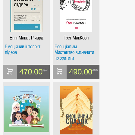
Енні Маккі, Річард
Грег МакКеон
Бояціс, Денiел
Емоційний інтелект
Есенціалізм.
Ґоулман
лідера
Мистецтво визначати
пріоритети
470.00
490.00
грн
грн