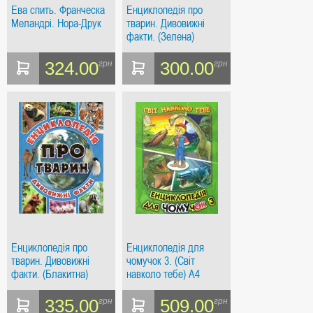
Ева спить. Франческа
Енциклопедія про
Меландрі. Нора-Друк
тварин. Дивовижні
факти. (Зелена)
324.00
300.00
грн
грн
Енциклопедія про
Енциклопедія для
тварин. Дивовижні
чомучок 3. (Світ
факти. (Блакитна)
навколо тебе) А4
(Зелена)
335.00
509.00
грн
грн