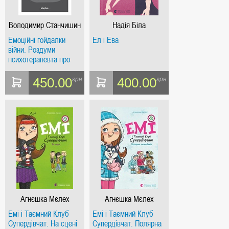
Володимир Станчишин
Надія Біла
Емоційні гойдалки
Ел і Ева
війни. Роздуми
психотерапевта про
війну
450.00
400.00
грн
грн
Агнєшка Мєлех
Агнєшка Мєлех
Емі і Таємний Клуб
Емі і Таємний Клуб
Супердівчат. На сцені
Супердівчат. Полярна