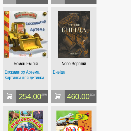
Бомон Емілія
None Вергілій
Екскаватор Артема.
Енеїда
Картинки для дитинки
254.00
460.00
грн
грн