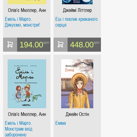
Олів’є Мюллер, Анн
Джеймі Літтлер
Дідьє
Еміль і Марго.
Еш і поклик крижаного
Дякуємо, монстри!
серця
194.00
448.00
грн
грн
Олів’є Мюллер, Анн
Джейн Остін
Дідьє
Еміль і Марго.
Емма
Монстрам вхід
заборонено