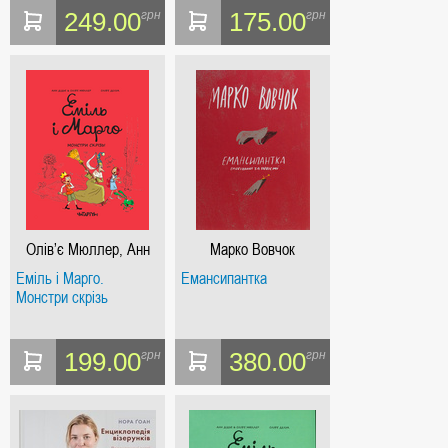
249.00
175.00
грн
грн
Олів’є Мюллер, Анн
Марко Вовчок
Дідьє
Еміль і Марго.
Емансипантка
Монстри скрізь
199.00
380.00
грн
грн