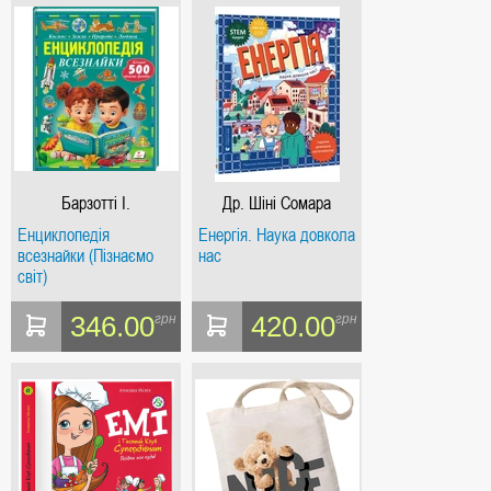
Барзотті І.
Др. Шіні Сомара
Енциклопедія
Енергія. Наука довкола
всезнайки (Пізнаємо
нас
світ)
346.00
420.00
грн
грн