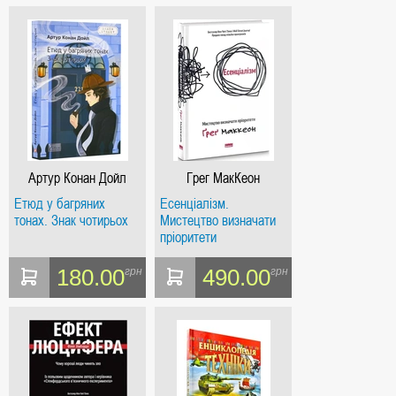
Артур Конан Дойл
Грег МакКеон
Етюд у багряних
Есенціалізм.
тонах. Знак чотирьох
Мистецтво визначати
пріоритети
180.00
490.00
грн
грн