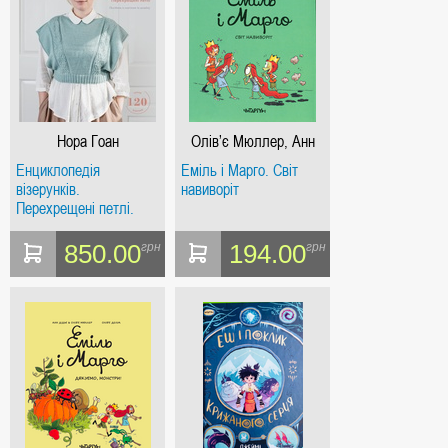
Нора Гоан
Олів’є Мюллер, Анн
Дідьє
Енциклопедія
Еміль і Марго. Світ
візерунків.
навиворіт
Перехрещені петлі.
Посібник із плетіння та
дизайну
850.00
194.00
грн
грн