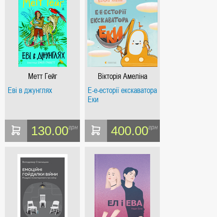
Метт Гейг
Вікторія Амеліна
Еві в джунглях
Е-е-есторії екскаватора
Еки
130.00
400.00
грн
грн