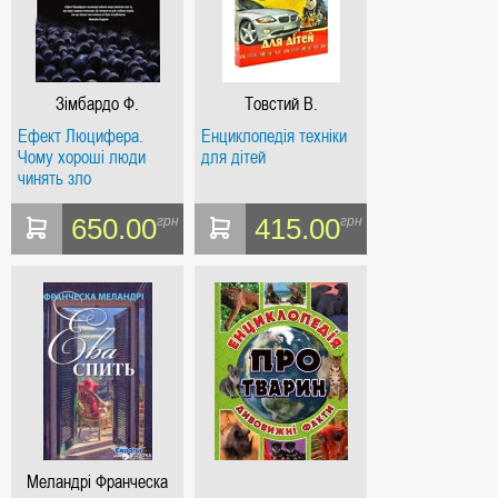
Зімбардо Ф.
Товстий В.
Ефект Люцифера.
Енциклопедія техніки
Чому хороші люди
для дітей
чинять зло
650.00
415.00
грн
грн
Меландрі Франческа