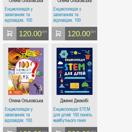
Олена Ольховська
Олена Ольховська
Енциклопедія у
Енциклопедія у
запитаннях та
запитаннях та
відповідях. 100
відповідях. 100
відповідей на
відповідей на
запитання ЧОМУ?
запитання ЩО?
120.00
120.00
грн
грн
Олена Ольховська
Дженні Джекобі
Енциклопедія у
Енциклопедія STEM
запитаннях та
для дітей: 100 понять
відповідях. 100
майбутнього генія
відповідей на
запитання ЯК?
грн
грн