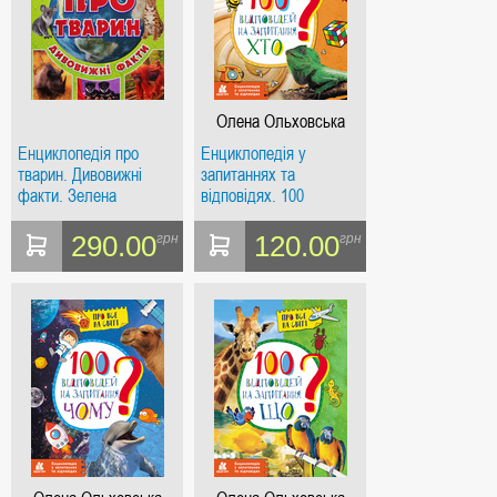
Олена Ольховська
Енциклопедія про
Енциклопедія у
тварин. Дивовижні
запитаннях та
факти. Зелена
відповідях. 100
відповідей на
запитання ХТО?
290.00
120.00
грн
грн