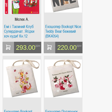
Мєлех А.
Емі і Таємний Клуб
Екошопер Bookopt Nice
Супердівчат. Ягідки
Teddy Bear бежевий
хоч куди! Кн.12
(BK4054)
293.00
220.00
грн
грн
Екошопер Bookopt
Екошопер Подарунок