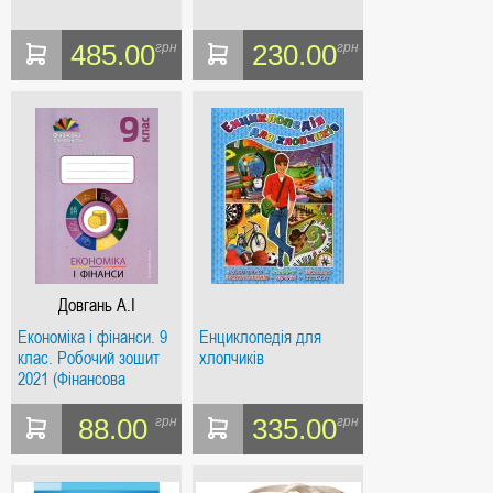
485.00
230.00
грн
грн
Довгань А.І
Економіка і фінанси. 9
Енциклопедія для
клас. Робочий зошит
хлопчиків
2021 (Фінансова
грамотність)
88.00
335.00
грн
грн