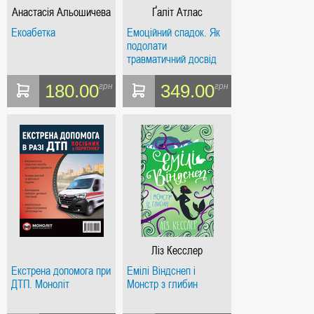
Анастасія Альошичева
Ґаліт Атлас
Екоабетка
Емоційний спадок. Як
подолати
травматичний досвід
180.00
349.00
грн
грн
Ліз Кесслер
Екстрена допомога при
Емілі Віндснеп і
ДТП. Моноліт
Монстр з глибин