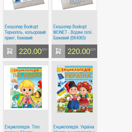
Екошопер Bookopt
Екошопер Bookopt
Тернопіль, кольоровий
MONET - Водяні лілії.
принт, бежевий
Бежевий (ВК4063)
220.00
220.00
грн
грн
Енциклопедія. Тіло
Енциклопедія. Україна