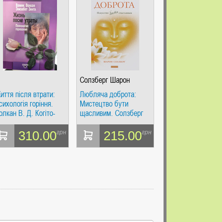
Солзберг Шарон
иття після втрати:
Любляча доброта:
сихологія горіння.
Мистецтво бути
олкан В. Д. Когіто-
щасливим. Солзберг
ентр
Шарон Софія
310.00
215.00
грн
грн