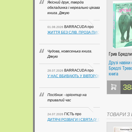
Якісний друк, тверда
обкладинка і нереально цікава
книга. Дякую
BARRACUDA
про
01.08.2026
ЖИТТЯ БЕЗ СЛІВ. ПРОЗА ПИСЬМЕННИКІВ ІЗ ГУАН
Чудова, новесенька книга.
Грив Бредли
Дякую
Друзі навіки 
Бредлі Трев
BARRACUDA
про
28.07.2026
книга
У НАС ВБИВАЮТЬ У ВІВТОРОК. СЛАПОВСЬКИЙ О.
38
Посібник - орієнтир на
тривалий час
ГІСТЬ
про
ТОВАРИ З Ц
24.07.2026
ДИТЯЧІ РОЗВАГИ І СВЯТА (У СХЕМАХ, ТАБЛИЦ