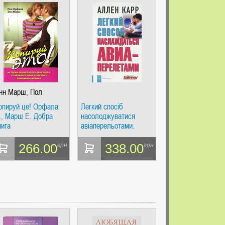
нн Марш, Пол
рфала
опируй це! Орфала
Легкий спосіб
., Марш Е. Добра
насолоджуватися
нига
авіаперельотами.
Добра книга
266.00
338.00
грн
грн