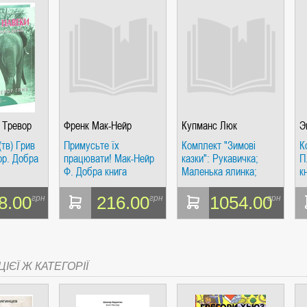
СІ. ГІПЕРІОН
 Тревор
Френк Мак-Нейр
Купманс Люк
Э
О
(тв) Грив
Примусьте їх
Комплект "Зимові
К
ор. Добра
працювати! Мак-Нейр
казки": Рукавичка;
П
Ф. Добра книга
Маленька ялинка;
к
І. ЧАС
Равлик, бджола та
жаба шукають сніг (у
8.00
216.00
1054.00
грн
грн
грн
3-х кн.)
ІЄЇ Ж КАТЕГОРІЇ
ЯХ, ВИЗНАЧЕННЯХ, СЦЕНАРІЯХ). АНТОНІНА ШЕВЧУК. МАНДРІВЕЦЬ