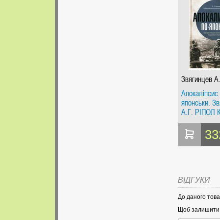
Звягинцев А.
Апокаліпсис 
японськи. Зв
А.Г. РІПОЛ 
33
ВІДГУКИ
До даного това
Щоб залишити в