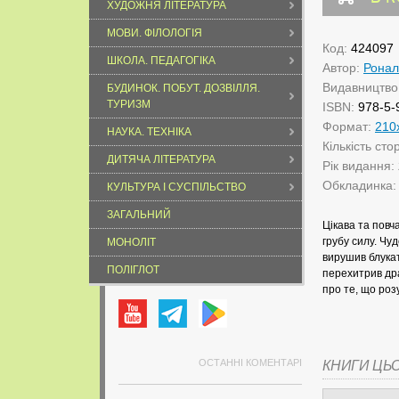
ХУДОЖНЯ ЛІТЕРАТУРА
МОВИ. ФІЛОЛОГІЯ
Код:
424097
ШКОЛА. ПЕДАГОГІКА
Автор:
Ронал
Видавництво
БУДИНОК. ПОБУТ. ДОЗВІЛЛЯ.
ТУРИЗМ
ISBN:
978-5-
Формат:
210
НАУКА. ТЕХНІКА
Кількість сто
ДИТЯЧА ЛІТЕРАТУРА
Рік видання:
Обкладинка
КУЛЬТУРА І СУСПІЛЬСТВО
ЗАГАЛЬНИЙ
Цікава та повч
грубу силу. Чу
МОНОЛІТ
вирушив блукат
ПОЛІГЛОТ
перехитрив дра
про те, що роз
ОСТАННІ КОМЕНТАРІ
КНИГИ ЦЬ