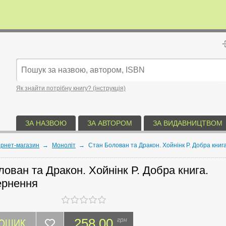
Як знайти потрібну книгу? (інструкція)
ЗА НАЗВОЮ
ЗА АВТОРОМ
ЗА ВИДАВНИЦТВОМ
ернет-магазин
→
Моноліт
→
Стан Болован та Дракон. Хойнінк Р. Добра книг
ован та Дракон. Хойнінк Р. Добра книга.
ернення
КОШИК
258.00
грн