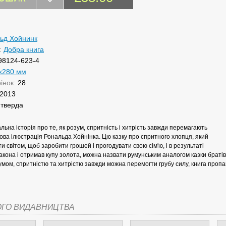
ьд Хойнинк
:
Добра книга
98124-623-4
x280 мм
рінок:
28
2013
:
тверда
альна історія про те, як розум, спритність і хитрість завжди перемагають
дова ілюстрація Рональда Хойнінка. Цю казку про спритного хлопця, який
и світом, щоб заробити грошей і прогодувати свою сім'ю, і в результаті
кона і отримав купу золота, можна назвати румунським аналогом казки братів
умом, спритністю та хитрістю завжди можна перемогти грубу силу, книга пропагу
ОГО ВИДАВНИЦТВА