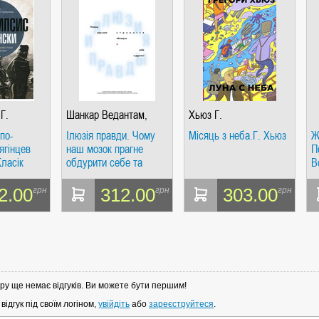
Г.
Шанкар Ведантам,
Хьюз Г.
Билл Меслер
по-
Ілюзія правди. Чому
Місяць з неба.Г. Хьюз
Ж
ягінцев
наш мозок прагне
П
Класік
обдурити себе та
В
інших? Шанкар
ц
Ведантам, Білл
2.00
312.00
303.00
грн
грн
грн
Меслер. Individuum
ру ще немає відгуків. Ви можете бути першим!
ідгук під своїм логіном,
увійдіть
або
зареєструйтеся
.