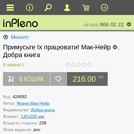
uk
866 02 22
+38 (093)
Моноліт
Примусьте їх працювати! Мак-Нейр Ф.
Добра книга
В наявності
В КОШИК
216.00
грн
Код:
424092
Автор:
Френк Мак-Нейр
Видавництво:
Добра книга
Формат:
130х200 мм
Кількість сторінок:
238
Мова видання:
рос