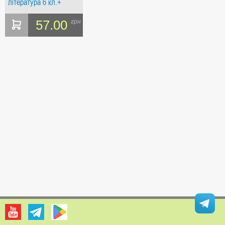
література 6 кл.+
безкоштовно
календарне
57.00
грн
планування. Весна