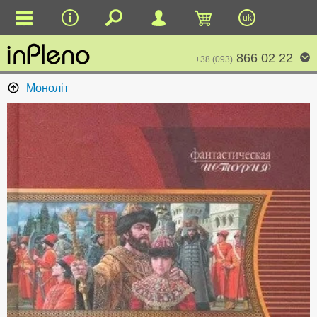
uk
866 02 22
+38 (093)
Моноліт