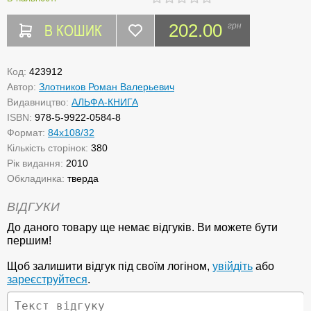
В КОШИК
202.00
грн
Код:
423912
Автор:
Злотников Роман Валерьевич
Видавництво:
АЛЬФА-КНИГА
ISBN:
978-5-9922-0584-8
Формат:
84х108/32
Кількість сторінок:
380
Рік видання:
2010
Обкладинка:
тверда
ВІДГУКИ
До даного товару ще немає відгуків. Ви можете бути
першим!
Щоб залишити відгук під своїм логіном,
увійдіть
або
зареєструйтеся
.