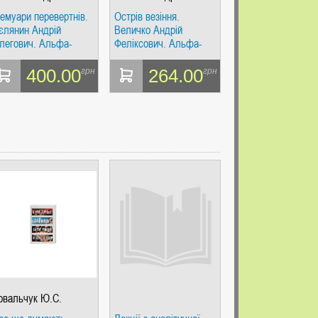
легович
Феликсович
емуари перевертнів.
Острів везіння.
єлянин Андрій
Величко Андрій
легович. Альфа-
Феліксович. Альфа-
нига
книга
400.00
264.00
грн
грн
овальчук Ю.С.