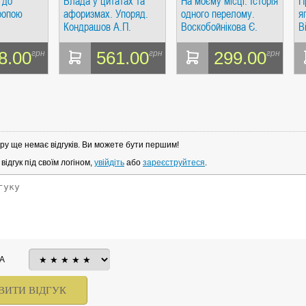
 до
Влада у цитатах та
На моєму місці. Історія
П
ропою
афоризмах. Упоряд.
одного перелому.
я
Кондрашов А.П.
Воскобойнікова Є.
В
РІПОЛ Класик
Індивідуум Паблішинг
К
К
8.00
561.00
299.00
грн
грн
грн
ру ще немає відгуків. Ви можете бути першим!
ідгук під своїм логіном,
увійдіть
або
зареєструйтеся
.
А