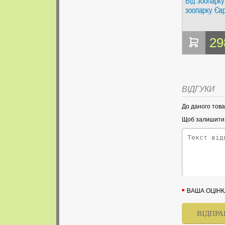
Від зоопарку
зоопарку Єв
29
ВІДГУКИ
До даного това
Щоб залишити в
ВАША ОЦІНК