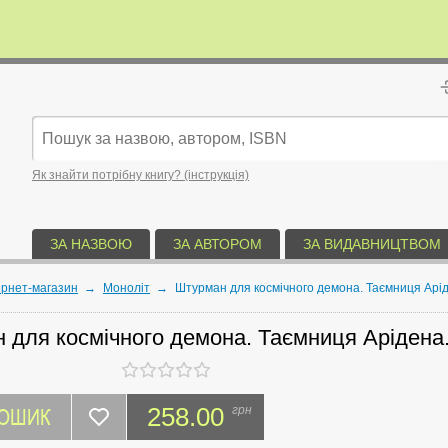
Як знайти потрібну книгу? (інструкція)
ЗА НАЗВОЮ
ЗА АВТОРОМ
ЗА ВИДАВНИЦТВОМ
ернет-магазин
→
Моноліт
→
Штурман для космічного демона. Таємниця Арід
 для космічного демона. Таємниця Арідена.
КОШИК
258.00
грн