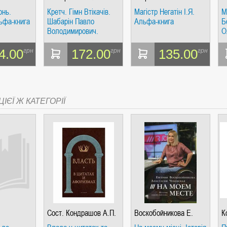
Владимирович
О
онь.
Кретч. Гімн Втікачів.
Магістр Негатін І.Я.
М
ьфа-книга
Шабарін Павло
Альфа-книга
Б
Володимирович.
О
Альфа-книга
к
4.00
172.00
135.00
грн
грн
грн
СІ. ГІПЕРІОН
ІЄЇ Ж КАТЕГОРІЇ
І. ЧАС
ЯХ, ВИЗНАЧЕННЯХ, СЦЕНАРІЯХ). АНТОНІНА ШЕВЧУК. МАНДРІВЕЦЬ
Сост. Кондрашов А.П.
Воскобойникова Е.
К