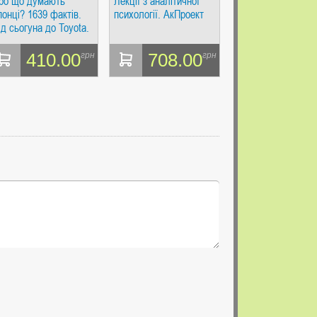
ро що думають
Лекції з аналітичної
понці? 1639 фактів.
психології. АкПроект
ід сьогуна до Toyota.
овальчук Ю.С. РІПОЛ
ласік
410.00
708.00
грн
грн