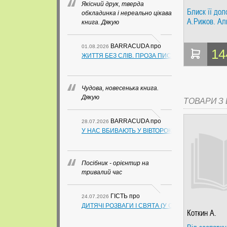
Якісний друк, тверда
Блиск її дол
обкладинка і нереально цікава
А.Рижов. Ал
книга. Дякую
BARRACUDA
про
01.08.2026
14
ЖИТТЯ БЕЗ СЛІВ. ПРОЗА ПИСЬМЕННИКІВ ІЗ ГУАН
Чудова, новесенька книга.
Дякую
ТОВАРИ З Ц
BARRACUDA
про
28.07.2026
У НАС ВБИВАЮТЬ У ВІВТОРОК. СЛАПОВСЬКИЙ О.
Посібник - орієнтир на
тривалий час
ГІСТЬ
про
24.07.2026
ДИТЯЧІ РОЗВАГИ І СВЯТА (У СХЕМАХ, ТАБЛИЦ
Коткин А.