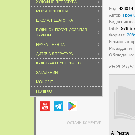
ХУДОЖНЯ ЛІТЕРАТУРА
Код:
423914
МОВИ. ФІЛОЛОГІЯ
Автор:
Грон 
ШКОЛА. ПЕДАГОГІКА
Видавництво
ISBN:
978-5-
БУДИНОК. ПОБУТ. ДОЗВІЛЛЯ.
Формат:
208
ТУРИЗМ
Кількість сто
НАУКА. ТЕХНІКА
Рік видання:
ДИТЯЧА ЛІТЕРАТУРА
Обкладинка
КУЛЬТУРА І СУСПІЛЬСТВО
КНИГИ ЦЬ
ЗАГАЛЬНИЙ
МОНОЛІТ
ПОЛІГЛОТ
ОСТАННІ КОМЕНТАРІ
А. Рыжов