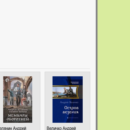
елянин Андрей
Величко Андрей