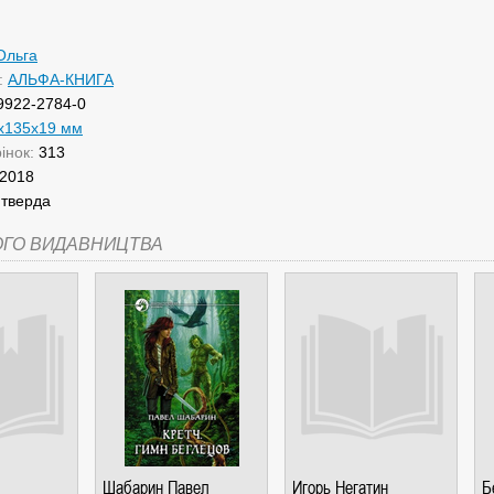
Ольга
:
АЛЬФА-КНИГА
9922-2784-0
x135x19 мм
рінок:
313
2018
:
тверда
ОГО ВИДАВНИЦТВА
Шабарин Павел
Игорь Негатин
Б