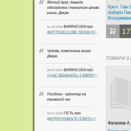
Якісний друк, тверда
Владимиров
Кретч. Гімн В
обкладинка і нереально цікава
Шабарін Пав
книга. Дякую
Володимиро
Альфа-книга
BARRACUDA
про
01.08.2026
17
ЖИТТЯ БЕЗ СЛІВ. ПРОЗА ПИСЬМЕННИКІВ ІЗ ГУАН
Чудова, новесенька книга.
Дякую
ТОВАРИ З Ц
BARRACUDA
про
28.07.2026
У НАС ВБИВАЮТЬ У ВІВТОРОК. СЛАПОВСЬКИЙ О.
Посібник - орієнтир на
тривалий час
ГІСТЬ
про
24.07.2026
ДИТЯЧІ РОЗВАГИ І СВЯТА (У СХЕМАХ, ТАБЛИЦ
Фалалеев А.
Малофеева 