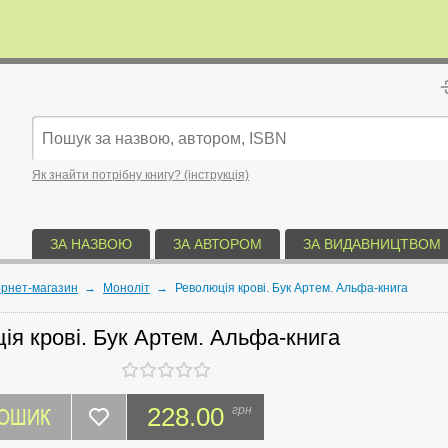
Як знайти потрібну книгу? (інструкція)
ЗА НАЗВОЮ
ЗА АВТОРОМ
ЗА ВИДАВНИЦТВОМ
ернет-магазин
→
Моноліт
→
Революція крові. Бук Артем. Альфа-книга
ія крові. Бук Артем. Альфа-книга
КОШИК
228.00
грн