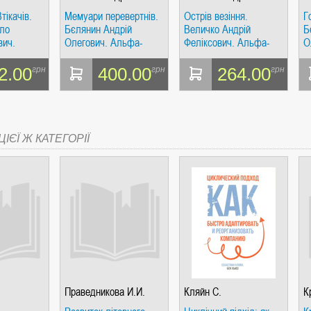
ич
Олегович
Феликсович
О
тікачів.
Мемуари перевертнів.
Острів везіння.
Г
ло
Бєлянин Андрій
Величко Андрій
Б
вич.
Олегович. Альфа-
Феліксович. Альфа-
О
книга
книга
к
2.00
400.00
264.00
грн
грн
грн
СІ. ГІПЕРІОН
ІЄЇ Ж КАТЕГОРІЇ
І. ЧАС
ЯХ, ВИЗНАЧЕННЯХ, СЦЕНАРІЯХ). АНТОНІНА ШЕВЧУК. МАНДРІВЕЦЬ
Праведникова И.И.
Кляйн С.
К
А.