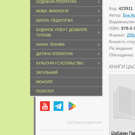
ХУДОЖНЯ ЛІТЕРАТУРА
Код:
423911
МОВИ. ФІЛОЛОГІЯ
Автор:
Бук А
ШКОЛА. ПЕДАГОГІКА
Видавництво
ISBN:
978-5-
БУДИНОК. ПОБУТ. ДОЗВІЛЛЯ.
Формат:
206
ТУРИЗМ
Кількість сто
НАУКА. ТЕХНІКА
Рік видання:
ДИТЯЧА ЛІТЕРАТУРА
Обкладинка
КУЛЬТУРА І СУСПІЛЬСТВО
КНИГИ ЦЬ
ЗАГАЛЬНИЙ
МОНОЛІТ
ПОЛІГЛОТ
ОСТАННІ КОМЕНТАРІ
Шабарин Па