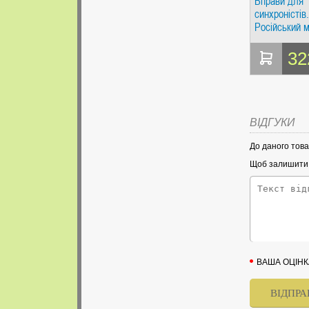
Вправи для
синхроністів.
Російський м
Самовчитель
перекладу з
32
англійської 
російську. 
А. Малофєєв
Перспектива
ВІДГУКИ
До даного това
Щоб залишити в
ВАША ОЦІНК