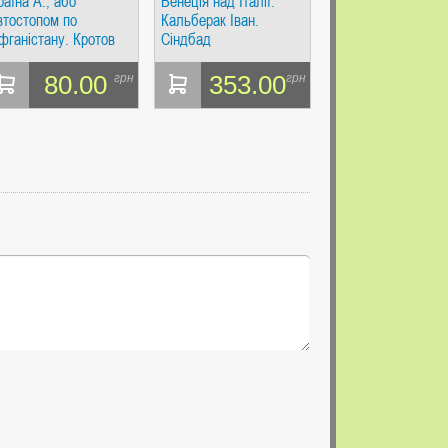
раїна А., або
Венеція над Італії.
втостопом по
Кальберак Іван.
фганістану. Кротов
Сіндбад
80.00
353.00
грн
грн