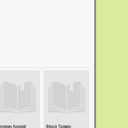
елянин Андрей
Фрося Трэмен