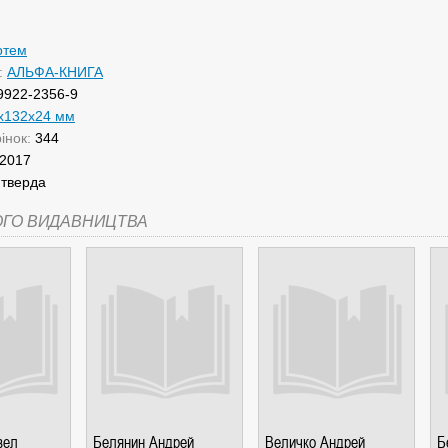
ртем
:
АЛЬФА-КНИГА
9922-2356-9
x132x24 мм
рінок:
344
2017
:
тверда
ОГО ВИДАВНИЦТВА
вел
Белянин Андрей
Величко Андрей
Б