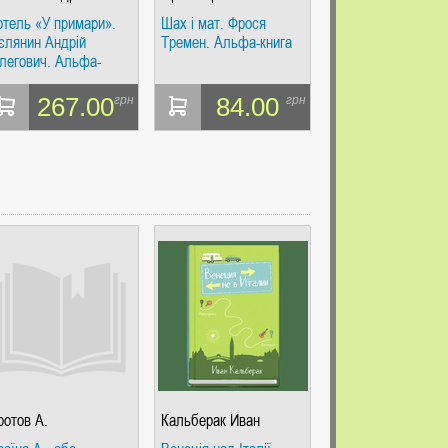
легович
отель «У примари».
Шах і мат. Фрося
єлянин Андрій
Тремен. Альфа-книга
легович. Альфа-
нига
267.00
84.00
грн
грн
ротов А.
Кальберак Иван