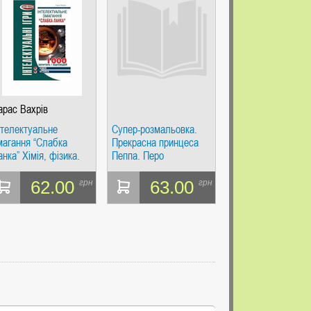
арас Вахрів
нтелектуальне
Супер-розмальовка.
магання “Слабка
Прекрасна принцеса
анка” Хімія, фізика.
Пеппа. Перо
арас Вахрів.
андрівець
62.00
63.00
грн
грн