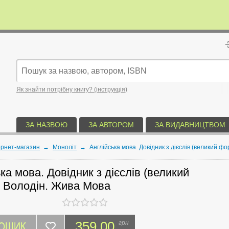
Як знайти потрібну книгу? (інструкція)
ЗА НАЗВОЮ
ЗА АВТОРОМ
ЗА ВИДАВНИЦТВОМ
ернет-магазин
→
Моноліт
→
Англійська мова. Довідник з дієслів (великий ф
ка мова. Довідник з дієслів (великий
 Володін. Жива Мова
КОШИК
359.00
грн