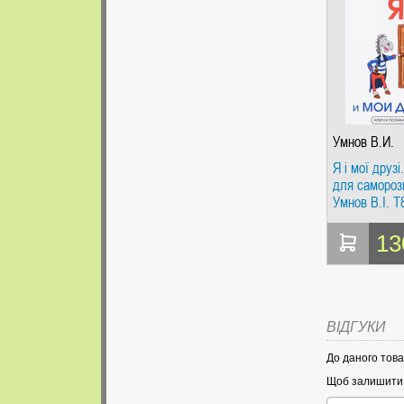
Умнов В.И.
Я і мої друзі
для самороз
Умнов В.І. 
(Наукова кни
13
ВІДГУКИ
До даного това
Щоб залишити в