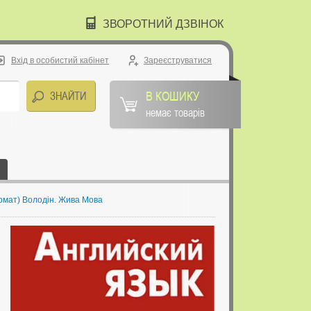
ЗВОРОТНИЙ ДЗВІНОК
Вхід в особистий кабінет
Зареєструватися
В КОШИКУ
немає товарів
ормат) Володін. Жива Мова