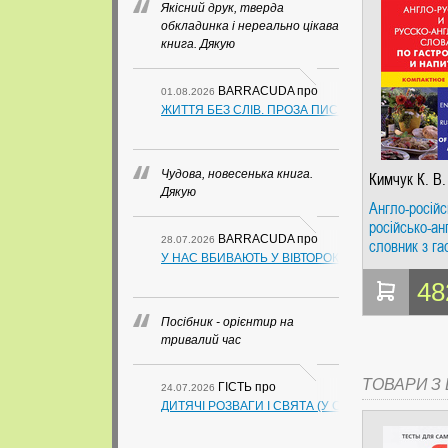
Якісний друк, тверда
обкладинка і нереально цікава
книга. Дякую
BARRACUDA
про
01.08.2026
ЖИТТЯ БЕЗ СЛІВ. ПРОЗА ПИСЬМЕННИКІВ ІЗ ГУАН
Чудова, новесенька книга.
Кимчук К. В.
Дякую
Англо-російс
російсько-ан
BARRACUDA
про
28.07.2026
словник з га
У НАС ВБИВАЮТЬ У ВІВТОРОК. СЛАПОВСЬКИЙ О.
та напоїв. К
видання 500
48
Посібник - орієнтир на
тривалий час
ТОВАРИ З Ц
ГІСТЬ
про
24.07.2026
ДИТЯЧІ РОЗВАГИ І СВЯТА (У СХЕМАХ, ТАБЛИЦ