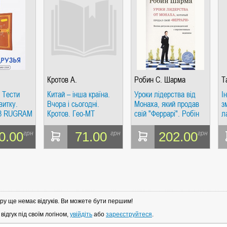
Кротов А.
Робин С. Шарма
Т
. Тести
Китай – інша країна.
Уроки лідерства від
І
витку.
Вчора і сьогодні.
Монаха, який продав
з
Т8 RUGRAM
Кротов. Гео-МТ
свій "Феррарі". Робін
л
га)
С. Шарма. Софія
Т
М
0.00
71.00
202.00
грн
грн
грн
ру ще немає відгуків. Ви можете бути першим!
ідгук під своїм логіном,
увійдіть
або
зареєструйтеся
.