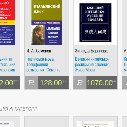
СІ. ГІПЕРІОН
И. А. Семенов
Зинаида Баранова,
А
Василий Гладцков,
ький та
Італійська мова.
Великий китайсько-
К
глійський
Телефонний
російський словник.
Л
строномії
розмовник. Семенів.
Жива Мова
м
І. ЧАС
омпактне
Жива мова
00 термін
2.00
128.00
1070.00
грн
грн
грн
ІЄЇ Ж КАТЕГОРІЇ
ЯХ, ВИЗНАЧЕННЯХ, СЦЕНАРІЯХ). АНТОНІНА ШЕВЧУК. МАНДРІВЕЦЬ