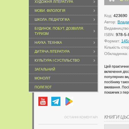
ХУДОЖНЯ ЛІТЕРАТУРА
МОВИ. ФІЛОЛОГІЯ
Код:
423690
ШКОЛА. ПЕДАГОГІКА
Автор:
Влади
Видавництво
БУДИНОК. ПОБУТ. ДОЗВІЛЛЯ.
ТУРИЗМ
ISBN:
978-5-
Формат:
145
НАУКА. ТЕХНІКА
Кількість сто
ДИТЯЧА ЛІТЕРАТУРА
Обкладинка
КУЛЬТУРА І СУСПІЛЬСТВО
Цей практичний
ЗАГАЛЬНИЙ
включення дієс
популярних вид
МОНОЛІТ
посібнику тако
ПОЛІГЛОТ
вживання. Посі
покажчик з пер
КНИГИ ЦЬ
ОСТАННІ КОМЕНТАРІ