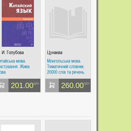
. И. Голубова
Цунаева
итайська мова.
Монгольська мова.
истування. Жива
Тематичний словник.
ова
20000 слів та речень.
Цунаєва. Жива Мова
201.00
260.00
грн
грн