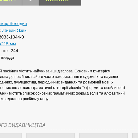
мир Володин
:
Живий Язик
8033-1044-0
х215 мм
рінок:
244
:
тверда
 посібник містить найуживаніші дієслова. Основним критерієм
лова до посібника є його часте використання в художніх та науково-
аннях, публіцистиці, періодичних виданнях та розмовній мові. У
ж описано лексико-граматичні категорії дієслів, їх форми та особливості
бник містить список основних граматичних форм дієслів та алфавітний
екладами на російську мову.
ОГО ВИДАВНИЦТВА