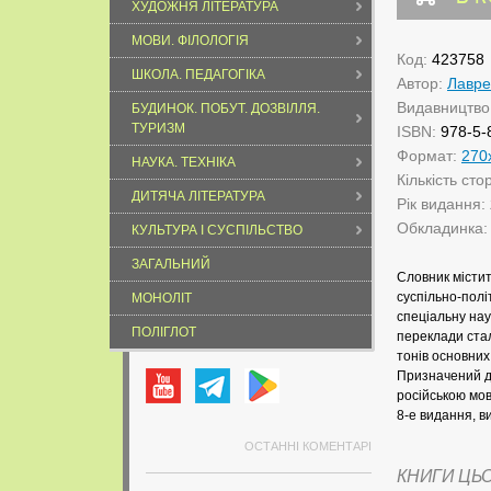
ХУДОЖНЯ ЛІТЕРАТУРА
МОВИ. ФІЛОЛОГІЯ
Код:
423758
ШКОЛА. ПЕДАГОГІКА
Автор:
Лавре
Видавництво
БУДИНОК. ПОБУТ. ДОЗВІЛЛЯ.
ТУРИЗМ
ISBN:
978-5-
Формат:
270
НАУКА. ТЕХНІКА
Кількість сто
ДИТЯЧА ЛІТЕРАТУРА
Рік видання:
Обкладинка
КУЛЬТУРА І СУСПІЛЬСТВО
ЗАГАЛЬНИЙ
Словник містит
суспільно-полі
МОНОЛІТ
спеціальну нау
ПОЛІГЛОТ
переклади стал
тонів основних 
Призначений дл
російською мов
8-е видання, в
ОСТАННІ КОМЕНТАРІ
КНИГИ ЦЬ