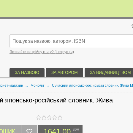
Як знайти потрібну книгу? (інструкція)
ЗА НАЗВОЮ
ЗА АВТОРОМ
ЗА ВИДАВНИЦТВОМ
ернет-магазин
→
Моноліт
→
Сучасний японсько-російський словник. Жива 
й японсько-російський словник. Жива
КОШИК
1641.00
грн