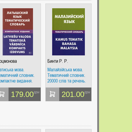
оцмонова
Бинти Р. Р.
атиська мова.
Малайзійська мова.
ематичний словник.
Тематичний словник.
омпактне видання.
20000 слів та речень.
оцмонова. Жива
Жива мова
ова
179.00
201.00
грн
грн