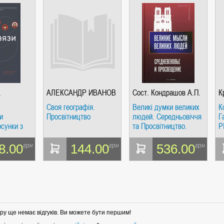
.
АЛЕКСАНДР ИВАНОВ
Сост. Кондрашов А.П.
К
, АНДРЕЙ ШЕВЧЕНКО
Своя географія.
Великі думки великих
К
и
Просвітництво
людей. Середньовіччя
Г
осунки з
та Просвітництво.
Р
зями,
Упоряд. Кондрашов
А.П. РІПОЛ Класік
8.00
144.00
536.00
грн
грн
грн
 Бредфорд
ру ще немає відгуків. Ви можете бути першим!