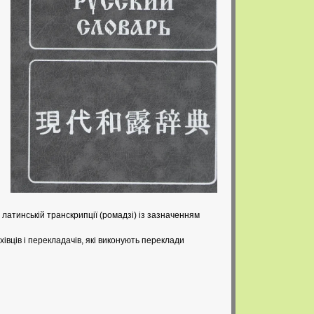
в латинській транскрипції (ромадзі) із зазначенням
хівців і перекладачів, які виконують переклади