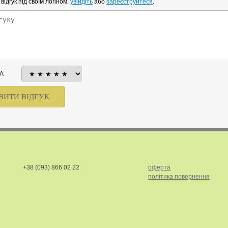
ідгук під своїм логіном,
увійдіть
або
зареєструйтеся
.
А
+38 (093) 866 02 22
оферта
політика повернення