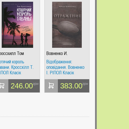
россхилл Том
Вовненко И.
отячий король
Відображення:
авани. Кроссхілл Т.
оповідання. Вовненко
ІПОЛ Класік
І. РІПОЛ Класік
246.00
383.00
грн
грн