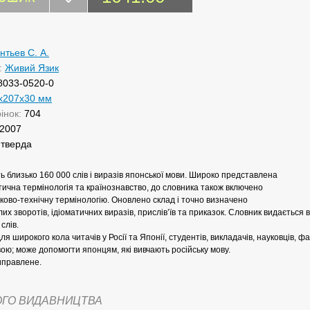
нтьев С. А.
:
Живий Язик
8033-0520-0
x207x30 мм
рінок:
704
2007
:
тверда
ь близько 160 000 слів і виразів японської мови. Широко представлена
тична термінологія та країнознавство, до словника також включено
ково-технічну термінологію. Оновлено склад і точно визначено
их зворотів, ідіоматичних виразів, прислів’їв та приказок. Словник видається 
слів.
я широкого кола читачів у Росії та Японії, студентів, викладачів, науковців, фа
ою; може допомогти японцям, які вивчають російську мову.
иправлене.
ОГО ВИДАВНИЦТВА