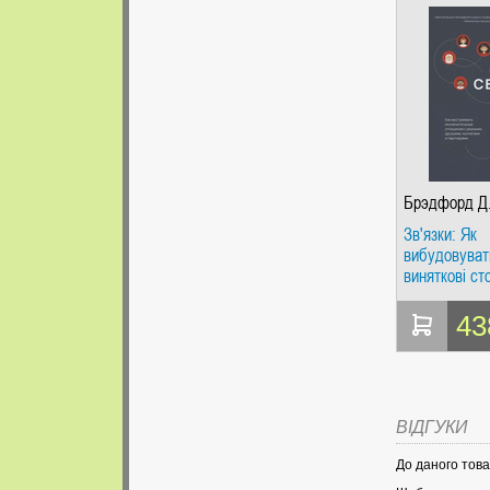
Брэдфорд Д
Зв'язки: Як
вибудовуват
виняткові ст
рідними, дру
колегами та
43
партнерами.
Д. Попурі
ВІДГУКИ
До даного това