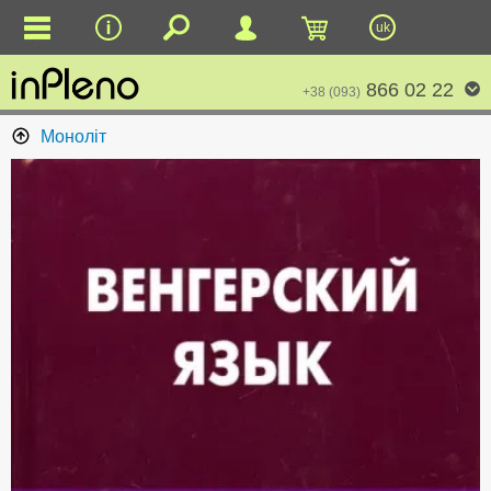
uk
866 02 22
+38 (093)
Моноліт