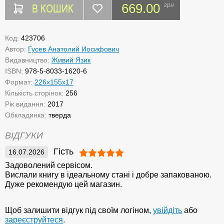
В КОШИК
669.00
грн
Код:
423706
Автор:
Гусев Анатолий Иосифович
Видавництво:
Живий Язик
ISBN:
978-5-8033-1620-6
Формат:
226x155x17
Кількість сторінок:
256
Рік видання:
2017
Обкладинка:
тверда
ВІДГУКИ
Гість
16.07.2026
Задоволений сервісом.
Вислали книгу в ідеальному стані і добре запакованою.
Дуже рекомендую цей магазин.
Щоб залишити відгук під своїм логіном,
увійдіть
або
зареєструйтеся
.