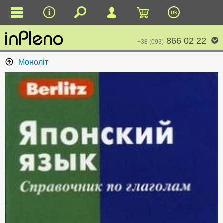
uk
866 02 22
+38 (093)
Моноліт