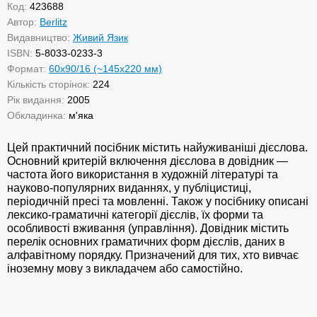
Код:
423688
Автор:
Berlitz
Видавництво:
Живий Язик
ISBN:
5-8033-0233-3
Формат:
60x90/16 (~145х220 мм)
Кількість сторінок:
224
Рік видання:
2005
Обкладинка:
м'яка
Цей практичний посібник містить найуживаніші дієслова.
Основний критерій включення дієслова в довідник —
частота його використання в художній літературі та
науково-популярних виданнях, у публіцистиці,
періодичній пресі та мовленні. Також у посібнику описані
лексико-граматичні категорії дієслів, їх форми та
особливості вживання (управління). Довідник містить
перелік основних граматичних форм дієслів, даних в
алфавітному порядку. Призначений для тих, хто вивчає
іноземну мову з викладачем або самостійно.