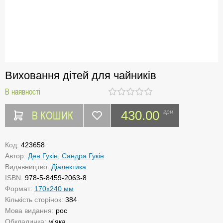
Виховання дітей для чайників
В наявності
В КОШИК
430.00
грн
Код:
423658
Автор:
Ден Гукін, Сандра Гукін
Видавництво:
Діалектика
ISBN:
978-5-8459-2063-8
Формат:
170х240 мм
Кількість сторінок:
384
Мова видання:
рос
Обкладинка:
м'яка