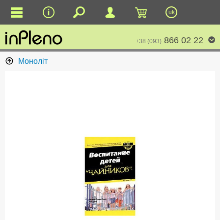
uk
866 02 22
+38 (093)
Моноліт