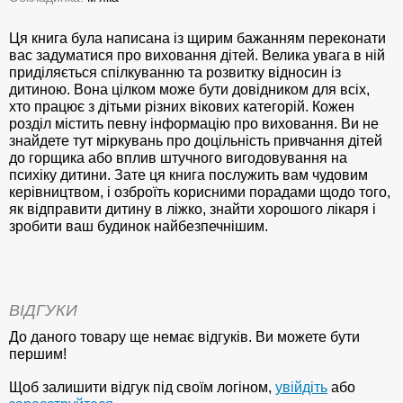
Ця книга була написана із щирим бажанням переконати
вас задуматися про виховання дітей. Велика увага в ній
приділяється спілкуванню та розвитку відносин із
дитиною. Вона цілком може бути довідником для всіх,
хто працює з дітьми різних вікових категорій. Кожен
розділ містить певну інформацію про виховання. Ви не
знайдете тут міркувань про доцільність привчання дітей
до горщика або вплив штучного вигодовування на
психіку дитини. Зате ця книга послужить вам чудовим
керівництвом, і озброїть корисними порадами щодо того,
як відправити дитину в ліжко, знайти хорошого лікаря і
зробити ваш будинок найбезпечнішим.
ВІДГУКИ
До даного товару ще немає відгуків. Ви можете бути
першим!
Щоб залишити відгук під своїм логіном,
увійдіть
або