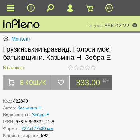
uk
866 02 22
+38 (093)
Моноліт
Грузинський краєвид. Голоси моєї
батьківщини. Казьміна Н. Зебра Е
В наявності
В КОШИК
333.00
грн
Код:
422840
Автор:
Казьмина Н.
Видавництво:
Зебра-Е
ISBN:
978-5-906339-21-8
Формат:
222x177x30 мм
Кількість сторінок:
592