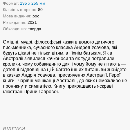
Формат:
195 x 255 мм
Кількість сторінок:
80
Мова видання:
рос
Рік видання:
2021
Обкладинка:
тверда
Смішні, мудрі, філософські казки відомого дитячого
письменника, сучасного класика Андрея Усачова, які
будуть цікаві не тільки дітям, а і їхнім батькам. Як в
Австралії з'явилися качконоси та як туди потрапили
кролики, чому собакидинго дикі і чому йому не літають —
дотепні відповіді на ці й багато інших питань ви знайдете
в казках Андрія Усачова, присвячених Австралії. Герої
книги - чарівні мешканці Австралії, до яких неможливо не
проникнути симпатією. Книгу прикрашають яскраві
ілюстрації Ірини Гаврової.
ВІДГУКИ