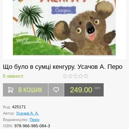
Що було в сумці кенгуру. Усачов А. Перо
В наявності
В КОШИК
249.00
грн
Код:
425171
Автор:
Усачев А. А.
Видавництво:
Перо
ISBN:
978-966-985-084-3