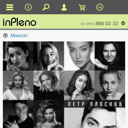
uk
866 02 22
+38 (093)
Моноліт