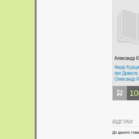
Александр 
Федір Куріци
про Дракулу. 
Олександр Ю
Оптимум
10
ВІДГУКИ
До даного това