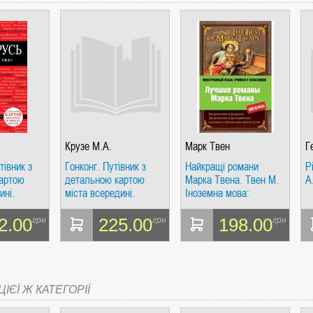
СІ. ГІПЕРІОН
.
Крузе М.А.
Марк Твен
Г
тівник з
Гонконг. Путівник з
Найкращі романи
Р
артою
детальною картою
Марка Твена. Твен М.
А
І. ЧАС
ині.
міста всередині.
Іноземна мова:
Червоний гід
вчимося у класиків.
2.00
225.00
198.00
грн
грн
грн
ЯХ, ВИЗНАЧЕННЯХ, СЦЕНАРІЯХ). АНТОНІНА ШЕВЧУК. МАНДРІВЕЦЬ
ІЄЇ Ж КАТЕГОРІЇ