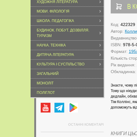
ХУДОЖНЯ ЛІТЕРАТУРА
В 
МОВИ. ФІЛОЛОГІЯ
ШКОЛА. ПЕДАГОГІКА
Код:
422329
БУДИНОК. ПОБУТ. ДОЗВІЛЛЯ.
Автор:
Колли
ТУРИЗМ
Видавництво
ISBN:
978-5-
НАУКА. ТЕХНІКА
Формат:
195
ДИТЯЧА ЛІТЕРАТУРА
Кількість сто
КУЛЬТУРА І СУСПІЛЬСТВО
Рік видання:
Обкладинка
ЗАГАЛЬНИЙ
МОНОЛІТ
Знаєте, чому л
Тому що нікуди
ПОЛІГЛОТ
дедлайн, обхва
Тім Коллінс, я
допоможуть від
ОСТАННІ КОМЕНТАРІ
КНИГИ ЦЬ