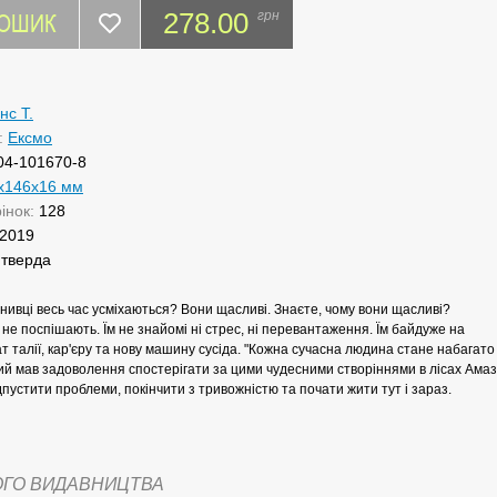
КОШИК
278.00
грн
нс Т.
:
Ексмо
04-101670-8
x146x16 мм
рінок:
128
2019
:
тверда
інивці весь час усміхаються? Вони щасливі. Знаєте, чому вони щасливі?
 не поспішають. Їм не знайомі ні стрес, ні перевантаження. Їм байдуже на
т талії, кар'єру та нову машину сусіда. "Кожна сучасна людина стане набагато
кий мав задоволення спостерігати за цими чудесними створіннями в лісах Амазоні
пустити проблеми, покінчити з тривожністю та почати жити тут і зараз.
ОГО ВИДАВНИЦТВА