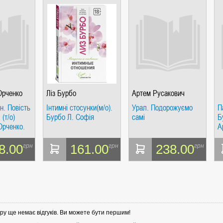
Юрченко
Ліз Бурбо
Артем Русакович
н. Повість
Інтимні стосунки(м/о).
Урал. Подорожуємо
П
(т/о)
Бурбо Л. Софія
самі
Б
рченко.
А
8.00
161.00
238.00
грн
грн
грн
ру ще немає відгуків. Ви можете бути першим!