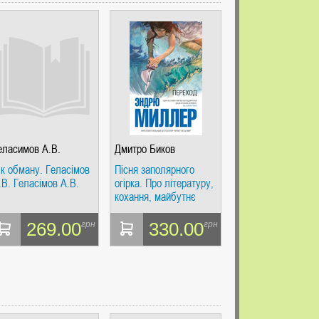
еласимов А.В.
Дмитро Биков
ік обману. Геласімов
Пісня заполярного
.В. Геласімов А.В.
огірка. Про літературу,
кохання, майбутнє
269.00
330.00
грн
грн