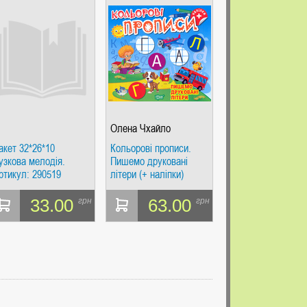
Олена Чхайло
акет 32*26*10
Кольорові прописи.
узкова мелодія.
Пишемо друковані
ртикул: 290519
літери (+ наліпки)
33.00
63.00
грн
грн