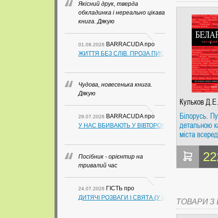
Якісний друк, тверда
обкладинка і нереально цікава
книга. Дякую
BARRACUDA
про
01.08.2026
ЖИТТЯ БЕЗ СЛІВ. ПРОЗА ПИСЬМЕННИКІВ ІЗ ГУАН
Чудова, новесенька книга.
Дякую
Кульков Д.Е
Білорусь. Пу
BARRACUDA
про
28.07.2026
детальною к
У НАС ВБИВАЮТЬ У ВІВТОРОК. СЛАПОВСЬКИЙ О.
міста всеред
Червоний гід
22
Посібник - орієнтир на
тривалий час
ГІСТЬ
про
24.07.2026
ДИТЯЧІ РОЗВАГИ І СВЯТА (У СХЕМАХ, ТАБЛИЦ
ТОВАРИ З Ц