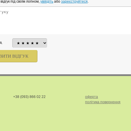
ідгук під своїм логіном,
увійдіть
або
зареєструйтеся
.
А
+38 (093) 866 02 22
оферта
політика повернення