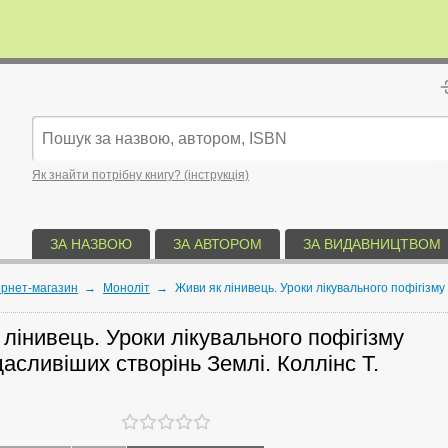
Як знайти потрібну книгу? (інструкція)
ЗА НАЗВОЮ
ЗА АВТОРОМ
ЗА ВИДАВНИЦТВОМ
ернет-магазин
→
Моноліт
→
Живи як лінивець. Уроки лікувального пофігізму
лінивець. Уроки лікувального пофігізму
асливіших створінь Землі. Коллінс Т.