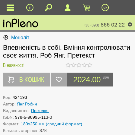
uk
866 02 22
+38 (093)
Моноліт
Впевненість в собі. Вміння контролювати
своє життя. Роб Янг. Претекст
В наявності
В КОШИК
2024.00
грн
Код:
424193
Автор:
Янг Робин
Видавництво:
Претекст
ISBN:
978-5-98995-113-0
Формат:
180x250 мм (средний формат)
Кількість сторінок:
378