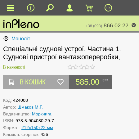
uk
866 02 22
+38 (093)
Моноліт
Спеціальні суднові устрої. Частина 1.
Суднові пристрої вантажопереробки,
В наявності
В КОШИК
585.00
грн
Код:
424008
Автор:
Шмаков М.Г.
Видавництво:
Моркнига
ISBN:
978-5-904080-29-7
Формат:
212x150x22 мм
Кількість сторінок:
436