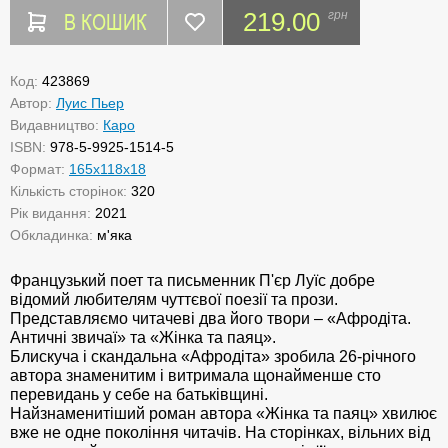
В КОШИК
219.00
грн
Код:
423869
Автор:
Луис Пьер
Видавництво:
Каро
ISBN:
978-5-9925-1514-5
Формат:
165x118x18
Кількість сторінок:
320
Рік видання:
2021
Обкладинка:
м'яка
Французький поет та письменник П'єр Луїс добре
відомий любителям чуттєвої поезії та прози.
Представляємо читачеві два його твори – «Афродіта.
Античні звичаї» та «Жінка та паяц».
Блискуча і скандальна «Афродіта» зробила 26-річного
автора знаменитим і витримала щонайменше сто
перевидань у себе на батьківщині.
Найзнаменитіший роман автора «Жінка та паяц» хвилює
вже не одне покоління читачів. На сторінках, вільних від