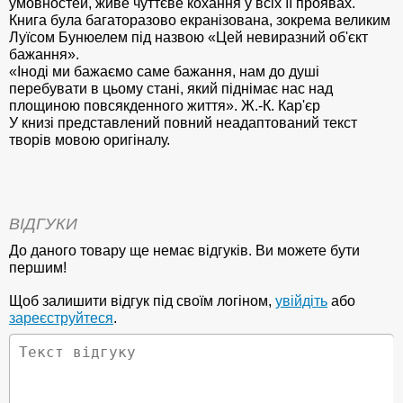
умовностей, живе чуттєве кохання у всіх її проявах.
Книга була багаторазово екранізована, зокрема великим
Луїсом Бунюелем під назвою «Цей невиразний об'єкт
бажання».
«Іноді ми бажаємо саме бажання, нам до душі
перебувати в цьому стані, який піднімає нас над
площиною повсякденного життя». Ж.-К. Кар'єр
У книзі представлений повний неадаптований текст
творів мовою оригіналу.
ВІДГУКИ
До даного товару ще немає відгуків. Ви можете бути
першим!
Щоб залишити відгук під своїм логіном,
увійдіть
або
зареєструйтеся
.