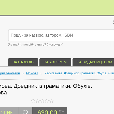
Як знайти потрібну книгу? (інструкція)
ЗА НАЗВОЮ
ЗА АВТОРОМ
ЗА ВИДАВНИЦТВОМ
ернет-магазин
→
Моноліт
→
Чеська мова. Довідник із граматики. Обухів. Жи
ова. Довідник із граматики. Обухів.
ова
КОШИК
630.00
грн