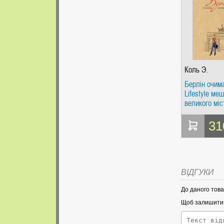
Коль Э.
Берлін очима
Lifestyle ме
великого міс
31
ВІДГУКИ
До даного това
Щоб залишити в