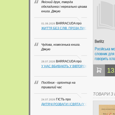
Якісний друк, тверда
обкладинка і нереально цікава
книга. Дякую
BARRACUDA
про
01.08.2026
ЖИТТЯ БЕЗ СЛІВ. ПРОЗА ПИСЬМЕННИКІВ ІЗ ГУАН
Berlitz
Чудова, новесенька книга.
Російська мо
Дякую
словник для 
говорить ісп
BARRACUDA
про
28.07.2026
Berlitz
У НАС ВБИВАЮТЬ У ВІВТОРОК. СЛАПОВСЬКИЙ О.
13
Посібник - орієнтир на
тривалий час
ТОВАРИ З Ц
ГІСТЬ
про
24.07.2026
ДИТЯЧІ РОЗВАГИ І СВЯТА (У СХЕМАХ, ТАБЛИЦ