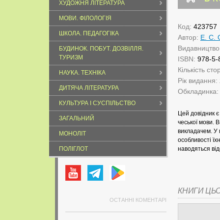
ХУДОЖНЯ ЛІТЕРАТУРА
МОВИ. ФІЛОЛОГІЯ
Код:
423757
ШКОЛА. ПЕДАГОГІКА
Автор:
Е. С.
Видавництво
БУДИНОК. ПОБУТ. ДОЗВІЛЛЯ.
ТУРИЗМ
ISBN:
978-5-
Кількість сто
НАУКА. ТЕХНІКА
Рік видання:
ДИТЯЧА ЛІТЕРАТУРА
Обкладинка
КУЛЬТУРА І СУСПІЛЬСТВО
Цей довідник є
ЗАГАЛЬНИЙ
чеської мови. 
викладачем. У 
МОНОЛІТ
особливості їхн
ПОЛІГЛОТ
наводяться від
КНИГИ ЦЬ
ОСТАННІ КОМЕНТАРІ