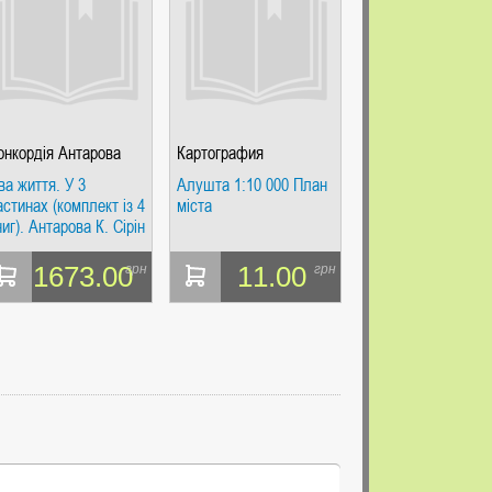
онкордія Антарова
Картография
ва життя. У 3
Алушта 1:10 000 План
астинах (комплект із 4
міста
ниг). Антарова К. Сірін
рема
1673.00
11.00
грн
грн