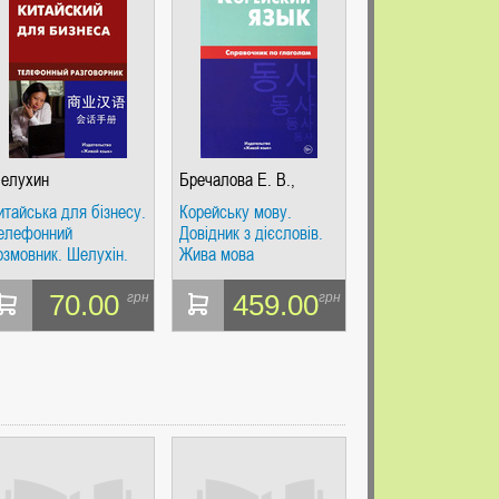
елухин
Бречалова Е. В.,
Цыденова Д. С.
итайська для бізнесу.
Корейську мову.
елефонний
Довідник з дієсловів.
озмовник. Шелухін.
Жива мова
ива Мова
70.00
459.00
грн
грн