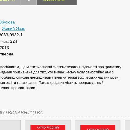
 Обухова
:
Живий Язик
8033-0932-1
рінок:
224
2013
:
тверда
 посібником, що містить основні систематизовані відомості про граматику
Видання призначене для тих, хто вивчає чеську мову самостійно або з
посібнику описані лексико-граматичні категорії всіх чеських частин мови,
ьої освіти та вживання. Також довідник містить програму, в якій
омості про синтаксис...
ОГО ВИДАВНИЦТВА