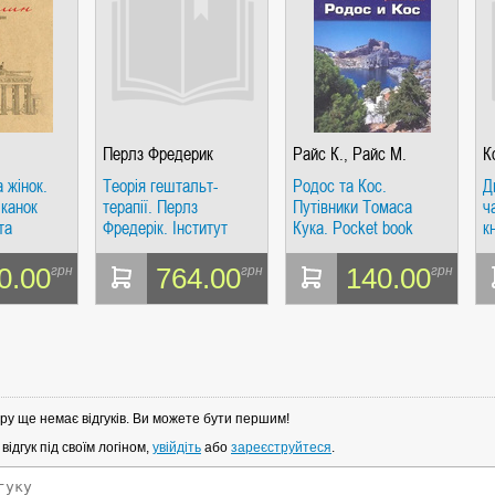
Перлз Фредерик
Райс К., Райс М.
К
 жінок.
Теорія гештальт-
Родос та Кос.
Д
шканок
терапії. Перлз
Путівники Томаса
ч
та
Фредерік. Інститут
Кука. Pocket book
к
загальногуманітарних
п
досліджень
0.00
764.00
140.00
грн
грн
грн
ру ще немає відгуків. Ви можете бути першим!
ідгук під своїм логіном,
увійдіть
або
зареєструйтеся
.