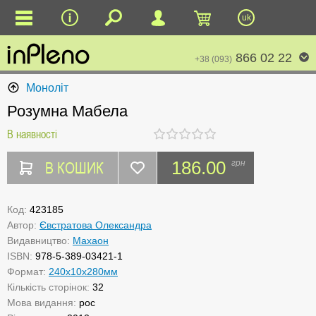
uk
866 02 22
+38 (093)
Моноліт
Розумна Мабела
В наявності
В КОШИК
186.00
грн
Код:
423185
Автор:
Євстратова Олександра
Видавництво:
Махаон
ISBN:
978-5-389-03421-1
Формат:
240x10x280мм
Кількість сторінок:
32
Мова видання:
рос