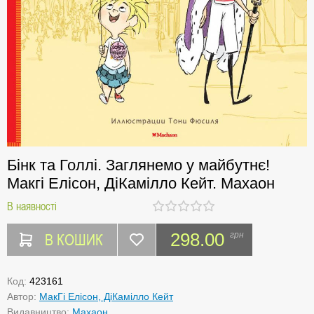
Бінк та Голлі. Заглянемо у майбутнє!
Макгі Елісон, ДіКамілло Кейт. Махаон
В наявності
В КОШИК
298.00
грн
Код:
423161
Автор:
МакГі Елісон, ДіКамілло Кейт
Видавництво:
Махаон