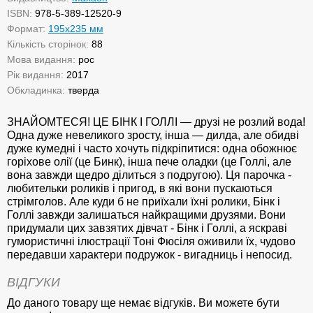
ISBN:
978-5-389-12520-9
Формат:
195х235 мм
Кількість сторінок:
88
Мова видання:
рос
Рік видання:
2017
Обкладинка:
тверда
ЗНАЙОМТЕСЯ! ЦЕ БІНК І ГОЛЛІ — друзі не розлий вода!
Одна дуже невеликого зросту, інша — дилда, але обидві
дуже кумедні і часто хочуть підкріпитися: одна обожнює
горіхове олії (це Бинк), інша пече оладки (це Голлі, але
вона завжди щедро ділиться з подругою). Ця парочка -
любительки роликів і пригод, в які вони пускаються
стрімголов. Але куди б не приїхали їхні ролики, Бінк і
Голлі завжди залишаться найкращими друзями. Вони
придумали цих завзятих дівчат - Бінк і Голлі, а яскраві
гумористичні ілюстрації Тоні Фюсіля оживили їх, чудово
передавши характери подружок - вигадниць і непосид.
ВІДГУКИ
До даного товару ще немає відгуків. Ви можете бути