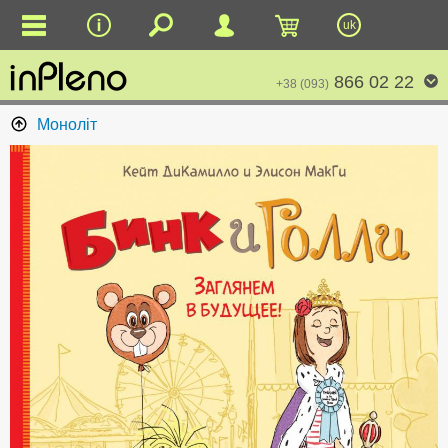
uk
866 02 22
+38 (093)
Моноліт