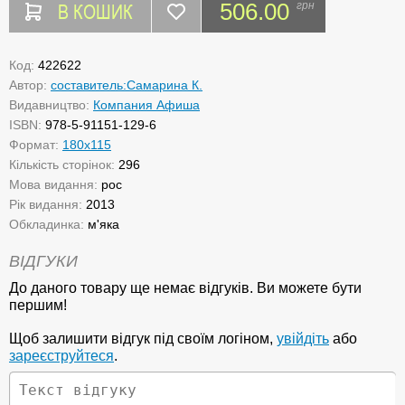
В КОШИК
506.00
грн
Код:
422622
Автор:
составитель:Самарина К.
Видавництво:
Компания Афиша
ISBN:
978-5-91151-129-6
Формат:
180х115
Кількість сторінок:
296
Мова видання:
рос
Рік видання:
2013
Обкладинка:
м'яка
ВІДГУКИ
До даного товару ще немає відгуків. Ви можете бути
першим!
Щоб залишити відгук під своїм логіном,
увійдіть
або
зареєструйтеся
.