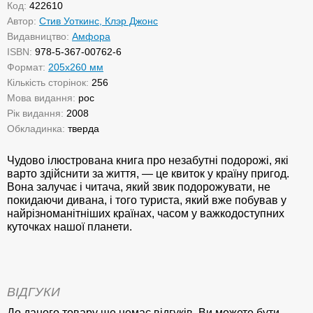
Код:
422610
Автор:
Стив Уоткинс, Клэр Джонс
Видавництво:
Амфора
ISBN:
978-5-367-00762-6
Формат:
205х260 мм
Кількість сторінок:
256
Мова видання:
рос
Рік видання:
2008
Обкладинка:
тверда
Чудово ілюстрована книга про незабутні подорожі, які
варто здійснити за життя, — це квиток у країну пригод.
Вона залучає і читача, який звик подорожувати, не
покидаючи дивана, і того туриста, який вже побував у
найрізноманітніших країнах, часом у важкодоступних
куточках нашої планети.
ВІДГУКИ
До даного товару ще немає відгуків. Ви можете бути