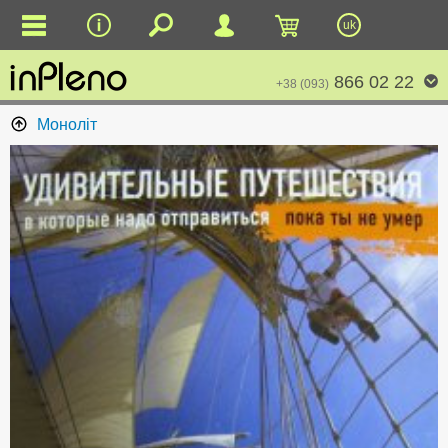
uk
866 02 22
+38 (093)
Моноліт