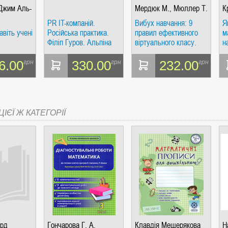
 Джим Аль-
Мердюк М., Мюллер Т.
К
PR IT-компаній.
Вибух навчання: 9
Я
віть учені
Російська практика.
правил ефективного
м
Філіп Гуров. Альпіна
віртуального класу.
н
.. чи
Паблішер
Мердюк М., Мюллер Т.
Р
СІ. ГІПЕРІОН
м Аль-
Альпіна Пабліше
А
6.00
330.00
232.00
грн
грн
грн
іна
ІЄЇ Ж КАТЕГОРІЇ
І. ЧАС
ЯХ, ВИЗНАЧЕННЯХ, СЦЕНАРІЯХ). АНТОНІНА ШЕВЧУК. МАНДРІВЕЦЬ
ард
Гончарова Г. А.
Клавдія Мещерякова
Н