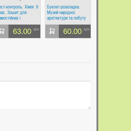
ест-контроль. Хімія. 9
Буклет-розкладка.
лас. Зошит для
Музей народної
амостійних і
архітектури та побуту
онтрольних робіт +
НАН
алендарні плани
63.00
60.00
грн
грн