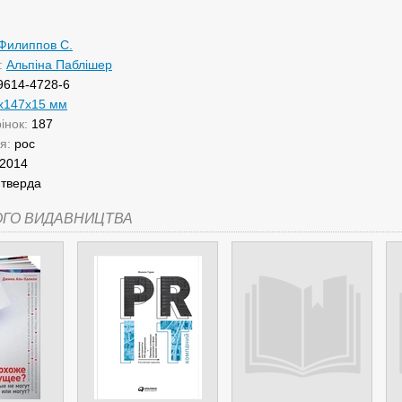
 Филиппов С.
:
Альпіна Паблішер
9614-4728-6
x147x15 мм
рінок:
187
ня:
рос
2014
:
тверда
ОГО ВИДАВНИЦТВА