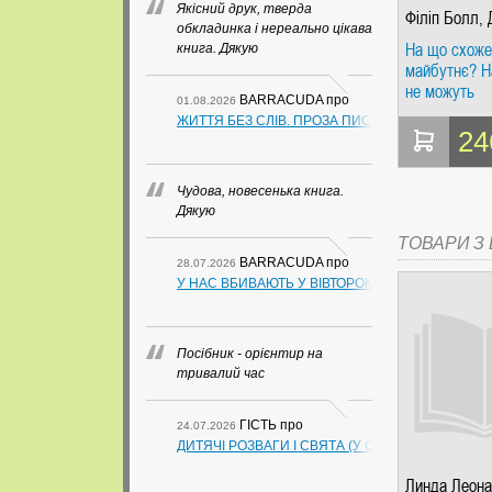
Якісний друк, тверда
Філіп Болл,
обкладинка і нереально цікава
Халілі, Адам
На що схоже
книга. Дякую
Резерфорд
майбутнє? На
не можуть
BARRACUDA
про
01.08.2026
передбачити.
ЖИТТЯ БЕЗ СЛІВ. ПРОЗА ПИСЬМЕННИКІВ ІЗ ГУАН
можуть? Джи
24
Халілі. Альп
Паблішер
Чудова, новесенька книга.
Дякую
ТОВАРИ З Ц
BARRACUDA
про
28.07.2026
У НАС ВБИВАЮТЬ У ВІВТОРОК. СЛАПОВСЬКИЙ О.
Посібник - орієнтир на
тривалий час
ГІСТЬ
про
24.07.2026
ДИТЯЧІ РОЗВАГИ І СВЯТА (У СХЕМАХ, ТАБЛИЦ
Линда Леон