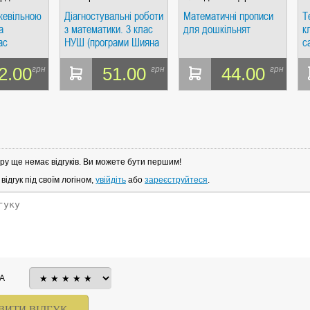
ожевільною
Діагностувальні роботи
Математичні прописи
Т
а
з математики. 3 клас
для дошкільнят
к
ас
НУШ (програми Шияна
с
+ Савченко) НАКАЗ №
к
813
к
2.00
51.00
44.00
грн
грн
грн
ру ще немає відгуків. Ви можете бути першим!
ідгук під своїм логіном,
увійдіть
або
зареєструйтеся
.
А