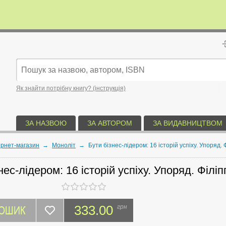
Як знайти потрібну книгу? (інструкція)
ЗА НАЗВОЮ
ЗА АВТОРОМ
ЗА ВИДАВНИЦТВОМ
ернет-магазин
→
Моноліт
→
Бути бізнес-лідером: 16 історій успіху. Упоряд.
нес-лідером: 16 історій успіху. Упоряд. Філ
КОШИК
333.00
грн