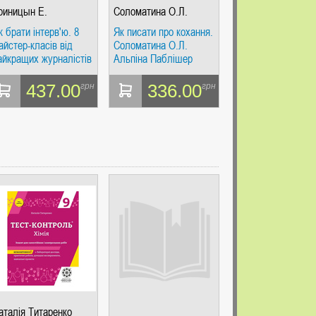
риницын Е.
Соломатина О.Л.
к брати інтерв'ю. 8
Як писати про кохання.
айстер-класів від
Соломатина О.Л.
айкращих журналістів
Альпіна Паблішер
осії. Криніцин Є.
льпіна Паблішер
437.00
336.00
грн
грн
аталія Титаренко