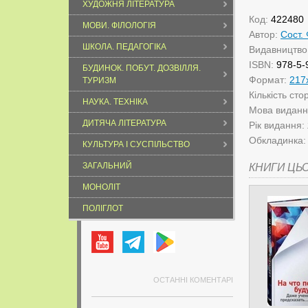
ХУДОЖНЯ ЛІТЕРАТУРА
Код:
422480
МОВИ. ФІЛОЛОГІЯ
Автор:
Сост.
ШКОЛА. ПЕДАГОГІКА
Видавництво
ISBN:
978-5-
БУДИНОК. ПОБУТ. ДОЗВІЛЛЯ.
Формат:
217
ТУРИЗМ
Кількість сто
НАУКА. ТЕХНІКА
Мова видан
ДИТЯЧА ЛІТЕРАТУРА
Рік видання:
Обкладинка
КУЛЬТУРА І СУСПІЛЬСТВО
ЗАГАЛЬНИЙ
КНИГИ ЦЬ
МОНОЛІТ
ПОЛІГЛОТ
ОСТАННІ КОМЕНТАРІ