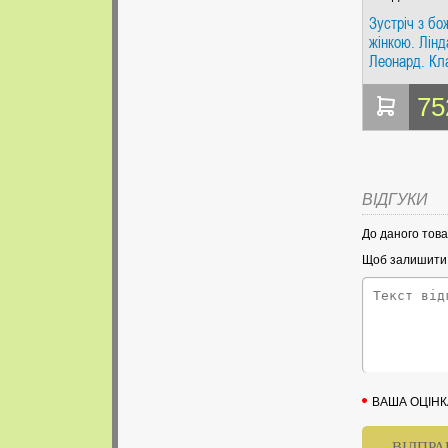
Зустріч з б
жінкою. Лінд
Леонард. Кл
75
ВІДГУКИ
До даного това
Щоб залишити в
ВАША ОЦІНК