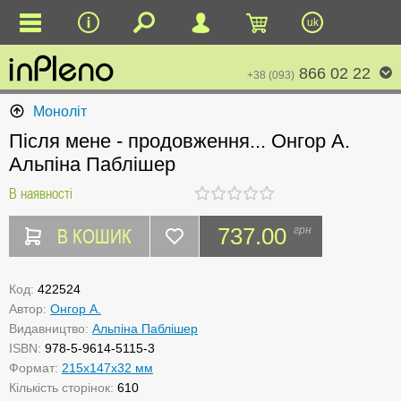
uk
866 02 22
+38 (093)
Моноліт
Після мене - продовження... Онгор А.
Альпіна Паблішер
В наявності
В КОШИК
737.00
грн
Код:
422524
Автор:
Онгор А.
Видавництво:
Альпіна Паблішер
ISBN:
978-5-9614-5115-3
Формат:
215x147x32 мм
Кількість сторінок:
610