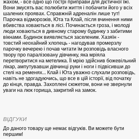
жахом, - все одно що гострі приправи для дієтичної їжі.
Вони змусять вас полюбити життя і побачити його у всіх
шалених проявах. Справжній адреналін лише тут!
Парочка відморозків, Юта та Клай, після вчинення ними
вбивства ховаються в лісі. Починається гроза, і молоді
люди ховаються в дивному старому будинку з забитими
вікнами. Будинок виявляється заселеним. Хазяїн -
товстий неохайний хлопець - нагодував промерзлу
парочку вечерею і почав читати їм розповідь власного
твору про паралізовану дівчинку, яка мріяла
перетворитися на метелика. Її мрію здійснив божевільний
лікар, ампутувавши дівчинці руки і ноги і підвісивши до
стелі на ременях... Клай і Юта уважно слухали розповідь,
навіть не здогадуючись, що все в цій історії, від початку
до кінця, правда. Захоплені сюжетом, вони не звернули
уваги на люк горища, закритий на замок.
ВІДГУКИ
До даного товару ще немає відгуків. Ви можете бути
першим!