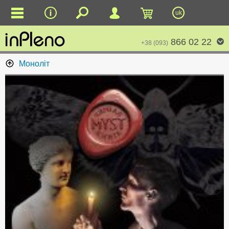
uk
866 02 22
+38 (093)
Моноліт