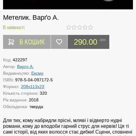
Метелик. Варґо А.
В наявності
В КОШИК
290.00
грн
Код:
422297
Автор:
Варго А.
Видавництво:
Ексмо
ISBN:
978-5-04-097172-5
Формат:
208x113x23
Кількість сторінок:
320
Рік видання:
2018
Обкладинка:
тверда
Для тих, кому набридли прісні, мляві і відверто нудні
романи, кому до вподоби гарний струс для нервів! Ця ті
самі історії, від яких волосся стає дибки! Сцени, сповнені