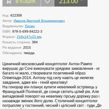
В КОШИК
213.00
Код:
422308
Автор:
Иванов Дмитрий Владимирович
Видавництво:
Ексмо
ISBN:
978-5-699-84222-3
Формат:
218x147x23 мм
Кількість сторінок:
384
Рік видання:
2015
Обкладинка:
тверда
Циничний московський концептолог Антон Рампо
вирушає до Сочі виконувати урядове замовлення - ні
багато ні мало, створювати позитивний образ
Олімпіади-2014. Антону під силу навіть це нелегке
завдання, адже він - геній креативу!
На гонорар він планує купити невеликий острівець у
Французькій Полінезії, де сонце світить цілий рік. Але
випадковий поворот на невелику гірську доріжку раз і
назавжди змінює його долю. Столичний концептолог
потрапляє у гостинний, чесний і цілісний світ - туди,
Де