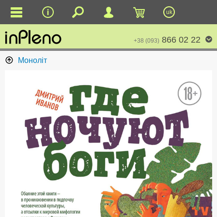
uk
866 02 22
+38 (093)
Моноліт