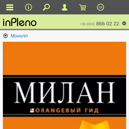
uk
866 02 22
+38 (093)
Моноліт