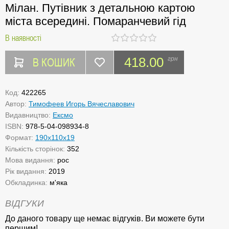
Мілан. Путівник з детальною картою
міста всередині. Помаранчевий гід
В наявності
В КОШИК
418.00
грн
Код:
422265
Автор:
Тимофеев Игорь Вячеславович
Видавництво:
Ексмо
ISBN:
978-5-04-098934-8
Формат:
190x110x19
Кількість сторінок:
352
Мова видання:
рос
Рік видання:
2019
Обкладинка:
м'яка
ВІДГУКИ
До даного товару ще немає відгуків. Ви можете бути
першим!