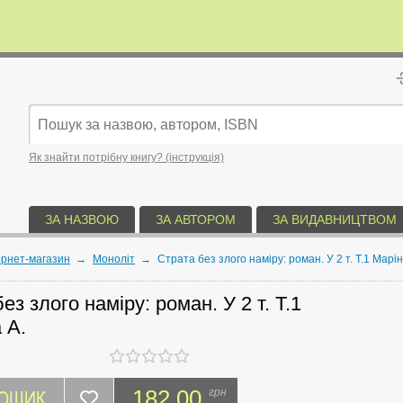
Як знайти потрібну книгу? (інструкція)
ЗА НАЗВОЮ
ЗА АВТОРОМ
ЗА ВИДАВНИЦТВОМ
ернет-магазин
→
Моноліт
→
Страта без злого наміру: роман. У 2 т. Т.1 Марін
ез злого наміру: роман. У 2 т. Т.1
 А.
КОШИК
182.00
грн