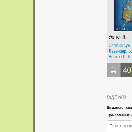
Уолтон Л.
Світлий сум
Лавендер: р
Волтон Л. P
Books
40
ВІДГУКИ
До даного това
Щоб залишити в