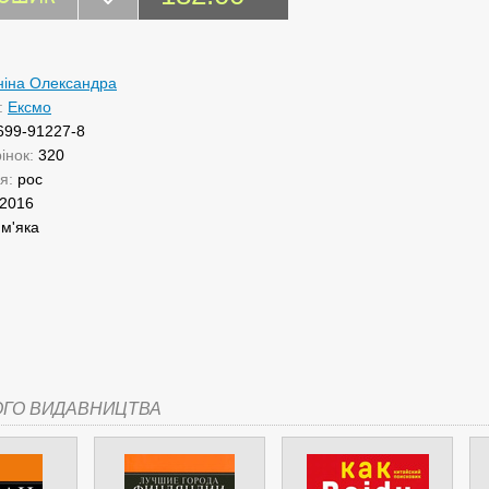
іна Олександра
:
Ексмо
699-91227-8
рінок:
320
ня:
рос
2016
:
м'яка
ОГО ВИДАВНИЦТВА