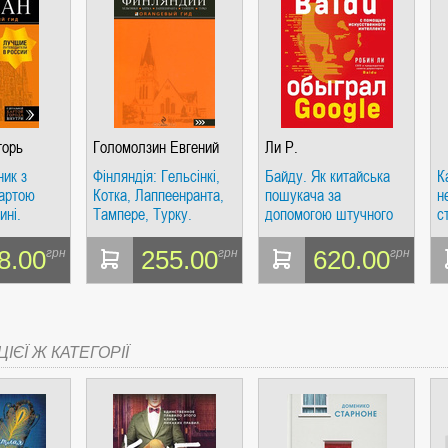
СІ. ГІПЕРІОН
горь
Голомолзин Евгений
Ли Р.
ич
ник з
Фінляндія: Гельсінкі,
Байду. Як китайська
К
артою
Котка, Лаппеенранта,
пошукача за
н
ині.
Тампере, Турку.
допомогою штучного
с
й гід
Путівник.
інтелекту обіграла
с
Помаранчевий гід
Google. Лі Р.
Н
8.00
255.00
620.00
грн
грн
грн
І. ЧАС
д
ІЄЇ Ж КАТЕГОРІЇ
ЯХ, ВИЗНАЧЕННЯХ, СЦЕНАРІЯХ). АНТОНІНА ШЕВЧУК. МАНДРІВЕЦЬ