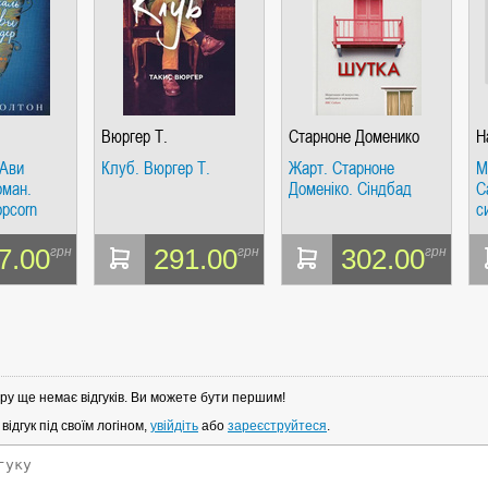
Вюргер Т.
Старноне Доменико
Н
 Ави
Клуб. Вюргер Т.
Жарт. Старноне
М
оман.
Доменіко. Сіндбад
С
opcorn
с
д
З
7.00
291.00
302.00
грн
грн
грн
С
ру ще немає відгуків. Ви можете бути першим!
ідгук під своїм логіном,
увійдіть
або
зареєструйтеся
.