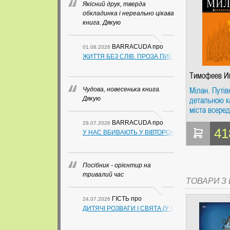
Якісний друк, тверда
обкладинка і нереально цікава
книга. Дякую
BARRACUDA
про
01.08.2026
ЖИТТЯ БЕЗ СЛІВ. ПРОЗА ПИСЬМЕННИКІВ ІЗ ГУАН
Тимофеев И
Вячеславов
Мілан. Путів
Чудова, новесенька книга.
детальною к
Дякую
міста всеред
Помаранчеви
BARRACUDA
про
28.07.2026
41
У НАС ВБИВАЮТЬ У ВІВТОРОК. СЛАПОВСЬКИЙ О.
Посібник - орієнтир на
тривалий час
ТОВАРИ З Ц
ГІСТЬ
про
24.07.2026
ДИТЯЧІ РОЗВАГИ І СВЯТА (У СХЕМАХ, ТАБЛИЦ