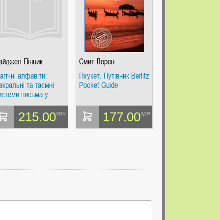
айджел Пінник
Смит Лорен
агічні алфавіти:
Пхукет. Путівник Berlitz
акральні та таємні
Pocket Guide
истеми письма у
уховних традиціях
аходу. Пінник Н.
215.00
177.00
грн
грн
офія