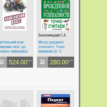
Белолипецкий С.А.
апітанський клас:
Метод уродженої
евидима сила, що
успішності. Точно
творює найвідоміші
вважаємо (іл. Є.
вітові команди. Спорт.
Нітилкіної).
айкращий світовий
Білолипецький С.А.
524.00
280.00
грн
грн
освід.