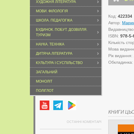
ХУДОЖНЯ ЛІТЕРАТУРА
МОВИ. ФІЛОЛОГІЯ
Код:
422334
ШКОЛА. ПЕДАГОГІКА
Автор:
Марин
Видавництво
БУДИНОК. ПОБУТ. ДОЗВІЛЛЯ.
ТУРИЗМ
ISBN:
978-5-
Кількість сто
НАУКА. ТЕХНІКА
Мова видан
ДИТЯЧА ЛІТЕРАТУРА
Рік видання:
Обкладинка
КУЛЬТУРА І СУСПІЛЬСТВО
ЗАГАЛЬНИЙ
МОНОЛІТ
ПОЛІГЛОТ
КНИГИ ЦЬ
ОСТАННІ КОМЕНТАРІ