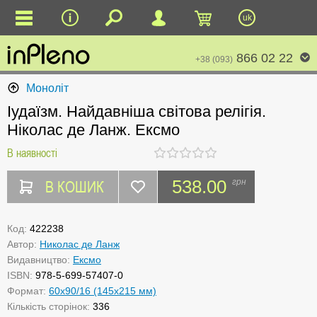
uk
866 02 22
+38 (093)
Моноліт
Іудаїзм. Найдавніша світова релігія.
Ніколас де Ланж. Ексмо
В наявності
В КОШИК
538.00
грн
Код:
422238
Автор:
Николас де Ланж
Видавництво:
Ексмо
ISBN:
978-5-699-57407-0
Формат:
60х90/16 (145х215 мм)
Кількість сторінок:
336