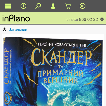
uk
866 02 22
+38 (093)
Загальний