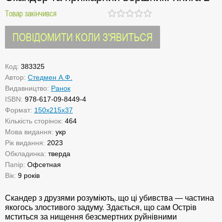
Товар закінчився
ПОВІДОМИТИ КОЛИ З'ЯВИТЬСЯ
Код:
383325
Автор:
Стедмен А.Ф.
Видавництво:
Ранок
ISBN:
978-617-09-8449-4
Формат:
150x215x37
Кількість сторінок:
464
Мова видання:
укр
Рік видання:
2023
Обкладинка:
тверда
Папір:
Офсетная
Вік:
9 років
Скандер з друзями розуміють, що ці убивства — частина
якогось злостивого задуму. Здається, що сам Острів
мститься за нищення безсмертних руйнівними