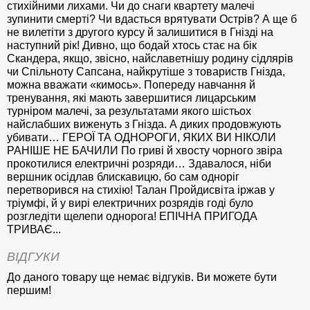
стихійними лихами. Чи до снаги квартету малечі
зупинити смерті? Чи вдасться врятувати Острів? А ще б
не вилетіти з другого курсу й залишитися в Гнізді на
наступний рік! Дивно, що бодай хтось стає на бік
Скандера, якщо, звісно, найславетнішу родину сідлярів
чи Спільноту Сапсана, найкрутіше з товариств Гнізда,
можна вважати «кимось». Попереду навчання й
тренування, які мають завершитися лицарським
турніром малечі, за результатами якого шістьох
найслабших виженуть з Гнізда. А диких продовжують
убивати… ГЕРОЇ ТА ОДНОРОГИ, ЯКИХ ВИ НІКОЛИ
РАНІШЕ НЕ БАЧИЛИ По гриві й хвосту чорного звіра
прокотилися електричні розряди… Здавалося, ніби
вершник осідлав блискавицю, бо сам одноріг
перетворився на стихію! Талан Пройдисвіта іржав у
тріумфі, й у вирі електричних розрядів годі було
розгледіти щелепи однорога! ЕПІЧНА ПРИГОДА
ТРИВАЄ...
ВІДГУКИ
До даного товару ще немає відгуків. Ви можете бути
першим!