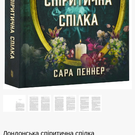
Лондонська спіритична спілка