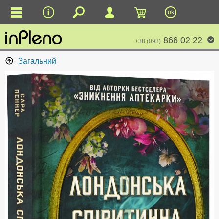
uk
866 02 22
+38 (093)
Загальний