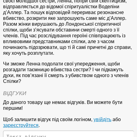
своєї молодшої сестри, Ленна, попри свій скептицизм,
відправляється до відомої спіритуалістки Воделіни
д’Аллер. Та пошук відповідей перериває резонансне
вбивство, розкрити яке запрошують саме міс д’Аллер.
Разом жінки вирушають до Лондонської спіритичної
спілки, щоби з’ясувати обставини смерті одного з її
членів. Під час розслідування героїні співпрацюють із
впливовими представниками спілки, але з часом
починають підозрювати, що ті й самі причетні до справи,
яку хочуть розплутати.
Чи зможе Ленна подолати свої упередження, щоби
розгадати таємницю вбивства сестри? І чи підкажуть
духи, як пов’язані її смерть з убивством одного з членів
Спілки?
ВІДГУКИ
До даного товару ще немає відгуків. Ви можете бути
першим!
Щоб залишити відгук під своїм логіном,
увійдіть
або
зареєструйтеся
.