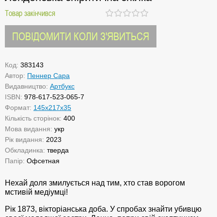
Товар закінчився
ПОВІДОМИТИ КОЛИ З'ЯВИТЬСЯ
Код:
383143
Автор:
Пеннер Сара
Видавництво:
Артбукс
ISBN:
978-617-523-065-7
Формат:
145х217х35
Кількість сторінок:
400
Мова видання:
укр
Рік видання:
2023
Обкладинка:
тверда
Папір:
Офсетная
Нехай доля змилується над тим, хто став ворогом
мстивій медіумці!
Рік 1873, вікторіанська доба. У спробах знайти убивцю