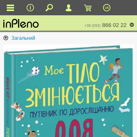
uk
866 02 22
+38 (093)
Загальний