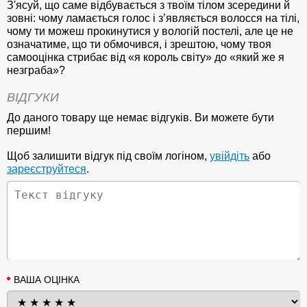
З'ясуй, що саме відбувається з твоїм тілом зсередини й
зовні: чому ламається голос і з’являється волосся на тілі,
чому ти можеш прокинутися у вологій постелі, але це не
означатиме, що ти обмочився, і зрештою, чому твоя
самооцінка стрибає від «я король світу» до «який же я
незграба»?
ВІДГУКИ
До даного товару ще немає відгуків. Ви можете бути
першим!
Щоб залишити відгук під своїм логіном,
увійдіть
або
зареєструйтеся
.
ВАША ОЦІНКА