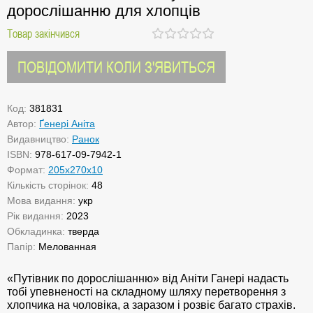
дорослішанню для хлопців
Товар закінчився
ПОВІДОМИТИ КОЛИ З'ЯВИТЬСЯ
Код:
381831
Автор:
Ґенері Аніта
Видавництво:
Ранок
ISBN:
978-617-09-7942-1
Формат:
205х270х10
Кількість сторінок:
48
Мова видання:
укр
Рік видання:
2023
Обкладинка:
тверда
Папір:
Мелованная
«Путівник по дорослішанню» від Аніти Ганері надасть
тобі упевненості на складному шляху перетворення з
хлопчика на чоловіка, а заразом і розвіє багато страхів.