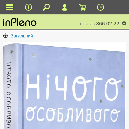
uk
866 02 22
+38 (093)
Загальний