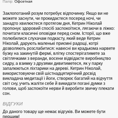
Папір:
Офсетная
Заклопотаний розум потребує відпочинку. Якщо ви не
можете заснути, чи прокидаєтеся посеред ночі, чи
занадто хвилюєтеся протягом дня, Кетрин Ніколай
пропонує здоровий спосіб заспокоїтися, лягаючи в ліжко:
почитати класичні оповідки перед сном. Історії, що вже
полюбилися слухачам подкасту, який веде Кетрин
Ніколай, дарують маленькі приємні радощі, котрі
дозволяють розслабитися: навесні ви крадькома нарвете
бузку на закинутій фермі, влітку спостерігатимете за
світлячками з веранди, восени відвідаєте виробництво
сидру, а взимку з друзями дивитиметеся, як у парку
запалюються ліхтарики на дереві. Кетрин Ніколай,
використовуючи свій шістнадцятирічний досвід
викладача медитації і йоги, створює багатий на відчуття
світ сну, учить жаліти себе й викидати погані думки з
голови, щоб заспокоїти нерви й виробити звичку плекати
сон.
ВІДГУКИ
До даного товару ще немає відгуків. Ви можете бути
першим!