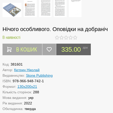
Нічого особливого. Оповідки на добраніч
В наявності
В КОШИК
335.00
грн
Код:
381601
Автор:
Кетрин Ніколай
Видавництво:
Stone Publishing
ISBN:
978-966-948-742-1
Формат:
130х200х21
Кількість сторінок:
288
Мова видання:
укр
Рік видання:
2022
Обкладинка:
тверда