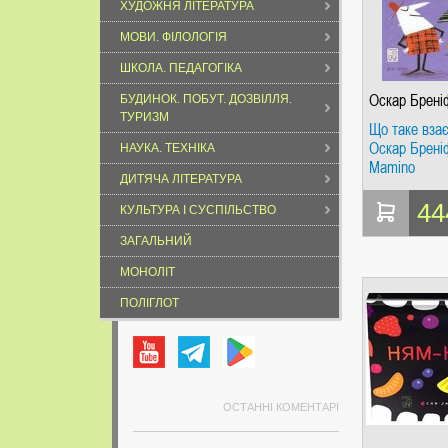
ХУДОЖНЯ ЛІТЕРАТУРА
МОВИ. ФІЛОЛОГІЯ
ШКОЛА. ПЕДАГОГІКА
Оскар Брені
БУДИНОК. ПОБУТ. ДОЗВІЛЛЯ.
ТУРИЗМ
Що таке вза
Оскар Брені
НАУКА. ТЕХНІКА
Mamino
ДИТЯЧА ЛІТЕРАТУРА
44
КУЛЬТУРА І СУСПІЛЬСТВО
ЗАГАЛЬНИЙ
МОНОЛІТ
ПОЛІГЛОТ
ОСТАННІ КОМЕНТАРІ