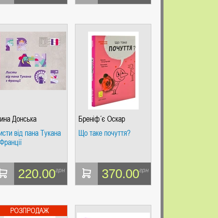
рина Донська
Бреніф´є Оскар
исти від пана Тукана
Що таке почуття?
 Франції
220.00
370.00
грн
грн