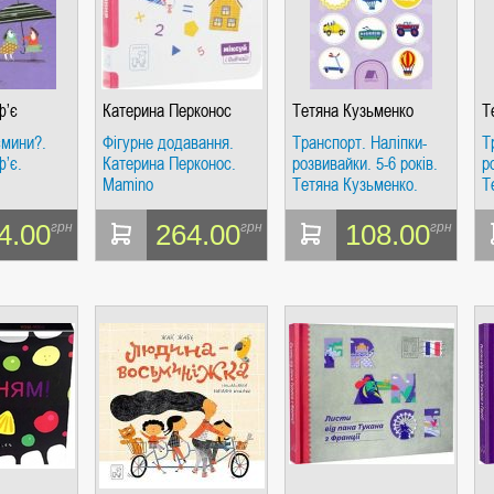
ф’є
Катерина Перконос
Тетяна Кузьменко
Т
ємини?.
Фігурне додавання.
Транспорт. Наліпки-
Т
ф’є.
Катерина Перконос.
розвивайки. 5-6 років.
р
Mamino
Тетяна Кузьменко.
Т
Mamino
M
4.00
264.00
108.00
грн
грн
грн