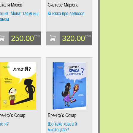
аталя Місюк
Систере Маріона
ошит. Мова: таємниці
Книжка про волосся
ідьом
250.00
320.00
грн
грн
реніф´є Оскар
Бреніф´є Оскар
то я?
Що таке краса й
мистецтво?