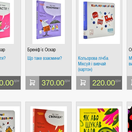
кар
Бреніф´є Оскар
О
тя?
Що таке взаємини?
Кольорова лічба.
М
Міксуй і вивчай
в
(картон)
0.00
370.00
220.00
грн
грн
грн