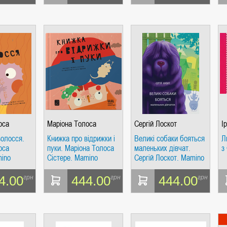
оса
Маріона Толоса
Сергій Лоскот
І
Сістере
волосся.
Книжка про відрижки і
Великі собаки бояться
Л
оса
пуки. Маріона Толоса
маленьких дівчат.
з
mino
Сістере. Mamino
Сергій Лоскот. Mamino
4.00
444.00
444.00
грн
грн
грн