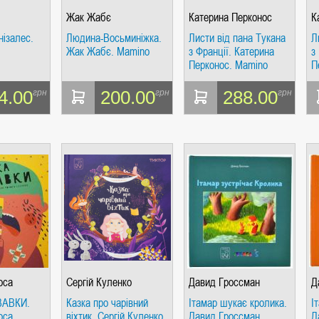
Жак Жабє
Катерина Перконос
К
нізалес.
Людина-Восьминіжка.
Листи від пана Тукана
Л
Жак Жабє. Mamino
з Франції. Катерина
з
Перконос. Mamino
П
СІ. ГІПЕРІОН
4.00
200.00
288.00
грн
грн
грн
І. ЧАС
оса
Сергій Куленко
Давид Гроссман
Д
ЯХ, ВИЗНАЧЕННЯХ, СЦЕНАРІЯХ). АНТОНІНА ШЕВЧУК. МАНДРІВЕЦЬ
ВАВКИ.
Казка про чарівний
Ітамар шукає кролика.
І
оса
віхтик. Сергій Куленко.
Давид Гроссман.
Д