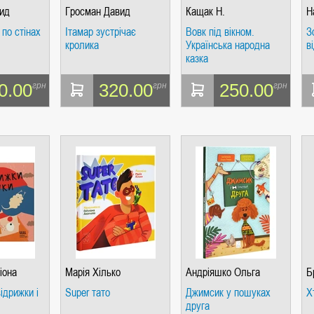
ид
Гросман Давид
Кащак Н.
Н
 по стінах
Ітамар зустрічає
Вовк під вікном.
З
кролика
Українська народна
в
казка
0.00
320.00
250.00
грн
грн
грн
іона
Марія Хілько
Андріяшко Ольга
Б
ідрижки і
Super тато
Джимсик у пошуках
Х
друга