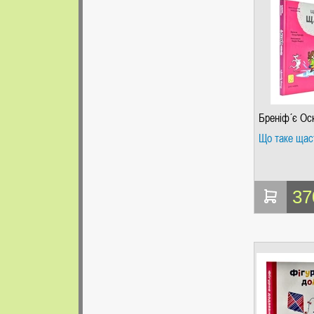
Бреніф´є Ос
Що таке щас
37