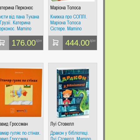
атерина Перконос
Маріона Толоса
Сістере
исти від пана Тукана
Книжка про СОПЛІ.
 Грузії. Катерина
Маріона Толоса
ерконос. Mamino
Сістере. Mamino
176.00
444.00
грн
грн
авид Гроссман
Луї Стовелл
тамар гуляє по стінах.
Дракон у бібліотеці.
авид Гроссман.
Луї Стовелл. Mamino