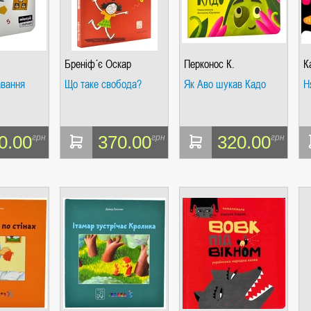
Бреніф´є Оскар
Перконос К.
К
авання
Що таке свобода?
Як Аво шукав Кадо
Н
0.00
370.00
320.00
грн
грн
грн