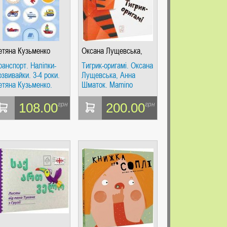
етяна Кузьменко
Оксана Лущевська,
Анна Шматок
ранспорт. Наліпки-
Тигрик-оригамі. Оксана
озвивайки. 3-4 роки.
Лущевська, Анна
етяна Кузьменко.
Шматок. Mamino
amino
108.00
200.00
грн
грн