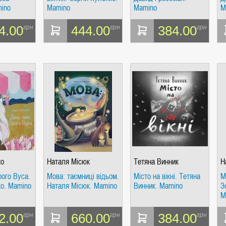
mino
Mamino
Mamino
M
4.00
444.00
384.00
грн
грн
грн
ко
Наталя Місюк
Тетяна Винник
Н
рого Вуса.
Мова: таємниці відьом.
Місто на вікні. Тетяна
М
ко. Mamino
Наталя Місюк. Mamino
Винник. Mamino
З
M
2.00
660.00
384.00
грн
грн
грн