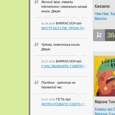
Якісний друк, тверда
Канізалес
обкладинка і нереально цікава
книга. Дякую
Ням-Ням. Ка
Mamino
BARRACUDA
про
01.08.2026
ЖИТТЯ БЕЗ СЛІВ. ПРОЗА ПИСЬМЕННИКІВ ІЗ ГУАН
38
Чудова, новесенька книга.
Дякую
BARRACUDA
про
28.07.2026
У НАС ВБИВАЮТЬ У ВІВТОРОК. СЛАПОВСЬКИЙ О.
Посібник - орієнтир на
тривалий час
ГІСТЬ
про
24.07.2026
Маріона Тол
ДИТЯЧІ РОЗВАГИ І СВЯТА (У СХЕМАХ, ТАБЛИЦ
Сістере
Книжка про 
Маріона Тол