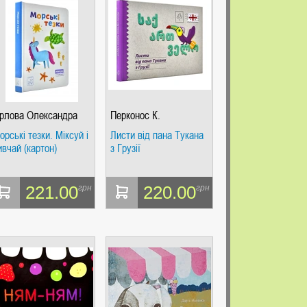
рлова Олександра
Перконос К.
орські тезки. Міксуй і
Листи від пана Тукана
ивчай (картон)
з Грузії
221.00
220.00
грн
грн