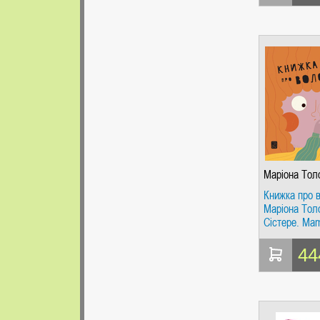
Маріона Тол
Сістере
Книжка про 
Маріона Тол
Сістере. Ma
44