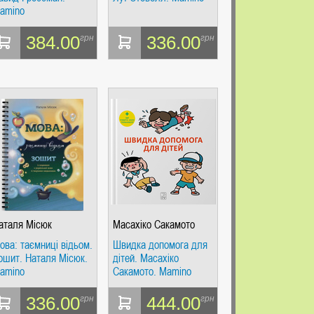
amino
384.00
336.00
грн
грн
аталя Місюк
Масахіко Сакамото
ова: таємниці відьом.
Швидка допомога для
ошит. Наталя Місюк.
дітей. Масахіко
amino
Сакамото. Mamino
336.00
444.00
грн
грн