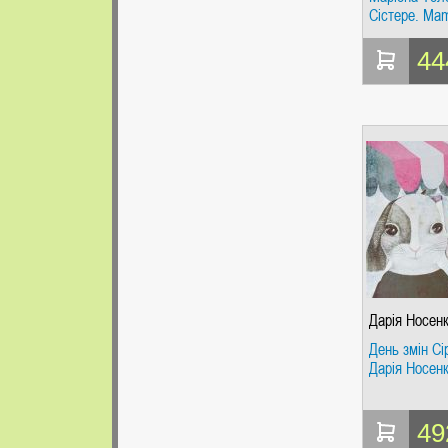
Сістере. Ma
44
Дарія Носен
День змін Сі
Дарія Носен
49