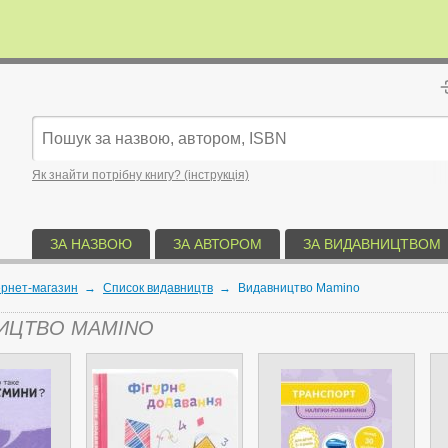
Як знайти потрібну книгу? (інструкція)
ЗА НАЗВОЮ
ЗА АВТОРОМ
ЗА ВИДАВНИЦТВОМ
ернет-магазин
→
Список видавництв
→
Видавництво Mamino
ИЦТВО MAMINO