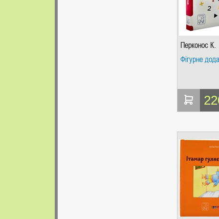
Перконос К.
Фігурне дод
22