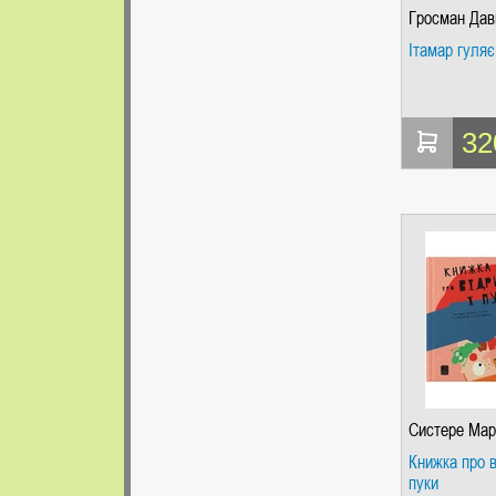
Гросман Дав
Ітамар гуляє
32
Систере Мар
Книжка про в
пуки