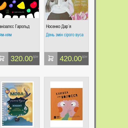
анізалєс Гарольд
Носенко Дар´я
ям-ням
День змін сірого вуса
320.00
420.00
грн
грн