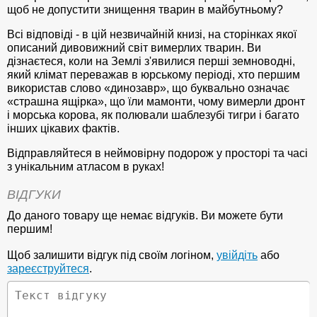
щоб не допустити знищення тварин в майбутньому?
Всі відповіді - в цій незвичайній книзі, на сторінках якої
описаний дивовижний світ вимерлих тварин. Ви
дізнаєтеся, коли на Землі з'явилися перші земноводні,
який клімат переважав в юрському періоді, хто першим
використав слово «динозавр», що буквально означає
«страшна ящірка», що їли мамонти, чому вимерли дронт
і морська корова, як полювали шаблезубі тигри і багато
інших цікавих фактів.
Відправляйтеся в неймовірну подорож у просторі та часі
з унікальним атласом в руках!
ВІДГУКИ
До даного товару ще немає відгуків. Ви можете бути
першим!
Щоб залишити відгук під своїм логіном,
увійдіть
або
зареєструйтеся
.