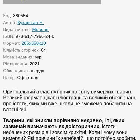
Код:
380554
Автор:
Кухарська Н.
Видавництво:
Моноліт
ISBN:
978-617-7966-24-0
Формат:
285х350х10
Кількість сторінок:
64
Мова видання:
укр
Рік видання:
2021
Обкладинка:
тверда
Папір:
Офсетная
Оригінальний атлас-путівник по світу вимерлих тварин.
Великий формат, цікаві ілюстрації та великий обсяг знань
про істоти, яких ми вже ніколи не зможемо побачити на
власні очі.
Тварини, які зникли порівняно недавно, і ті, яких
зазвичай визначають як доісторичних.
Істоти
небачених розмірів і зовсім крихітні. Коли і чому вони
вимерли? Які причини їх загибелі? І що потрібно зробити,