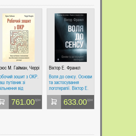
рюс М. Гайман, Черрі
Віктор Е. Франкл
едрік
обочий зошит з ОКР.
Воля до сенсу. Основи
аш путівник зі
та застосування
вільнення від
логотерапії. Віктор Е.
бсесивно-
Франкл. Видавництво
омпульсивного
Ростислава Бурлаки
761.00
633.00
грн
грн
озладу. Брюс М.
айман. Видавництво
остислава Бурлаки