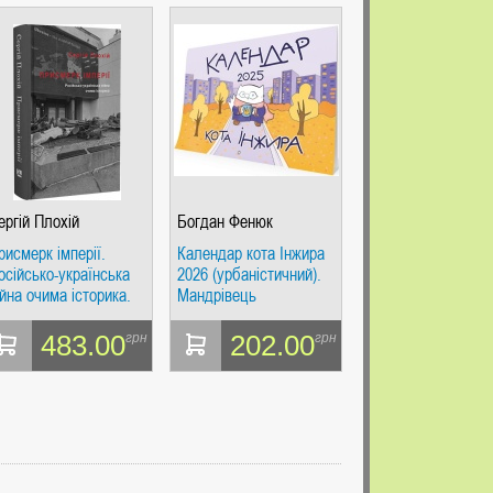
ергій Плохій
Богдан Фенюк
рисмерк імперії.
Календар кота Інжира
осійсько-українська
2026 (урбаністичний).
ійна очима історика.
Мандрівець
ергій Плохій. Дух і
ітера
483.00
202.00
грн
грн