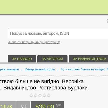
Як знайти потрібну книгу? (інструкція)
ЗА НАЗВОЮ
ЗА АВТОРОМ
ЗА ВИДАВНИЦТВОМ
ернет-магазин
→
Універсальний розділ
→
Бути жертвою більше не вигідно.
ртвою більше не вигідно. Вероніка
. Видавництво Ростислава Бурлаки
КОШИК
539.00
грн