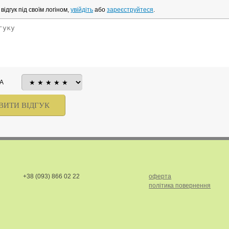
ідгук під своїм логіном,
увійдіть
або
зареєструйтеся
.
А
+38 (093) 866 02 22
оферта
політика повернення