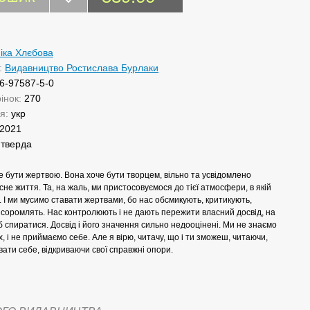
іка Хлєбова
:
Видавництво Ростислава Бурлаки
6-97587-5-0
рінок:
270
ня:
укр
2021
:
тверда
 бути жертвою. Вона хоче бути творцем, вільно та усвідомлено
не життя. Та, на жаль, ми пристосовуємося до тієї атмосфери, в якій
 І ми мусимо ставати жертвами, бо нас обсмикують, критикують,
 соромлять. Нас контролюють і не дають пережити власний досвід, на
б спиратися. Досвід і його значення сильно недооцінені. Ми не знаємо
х, і не приймаємо себе. Але я вірю, читачу, що і ти зможеш, читаючи,
вати себе, відкриваючи свої справжні опори.