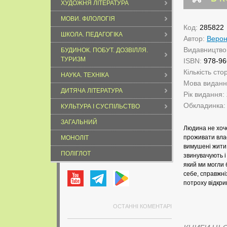
ХУДОЖНЯ ЛІТЕРАТУРА
МОВИ. ФІЛОЛОГІЯ
Код:
285822
ШКОЛА. ПЕДАГОГІКА
Автор:
Верон
Видавництво
БУДИНОК. ПОБУТ. ДОЗВІЛЛЯ.
ТУРИЗМ
ISBN:
978-96
Кількість сто
НАУКА. ТЕХНІКА
Мова видан
ДИТЯЧА ЛІТЕРАТУРА
Рік видання:
Обкладинка
КУЛЬТУРА І СУСПІЛЬСТВО
ЗАГАЛЬНИЙ
Людина не хоче
проживати влас
МОНОЛІТ
вимушені жити.
ПОЛІГЛОТ
звинувачують і
який ми могли 
себе, справжні
потроху відкри
ОСТАННІ КОМЕНТАРІ