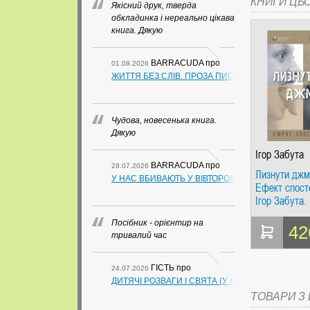
КНИГИ ЦЬ
Якісний друк, тверда
обкладинка і нереально цікава
книга. Дякую
BARRACUDA
про
01.08.2026
ЖИТТЯ БЕЗ СЛІВ. ПРОЗА ПИСЬМЕННИКІВ ІЗ ГУАН
Чудова, новесенька книга.
Дякую
Ігор Забута
BARRACUDA
про
28.07.2026
Лизнути джм
У НАС ВБИВАЮТЬ У ВІВТОРОК. СЛАПОВСЬКИЙ О.
Ефект спосте
Ігор Забута.
Видавництв
Посібник - орієнтир на
Ростислава 
42
тривалий час
ГІСТЬ
про
24.07.2026
ДИТЯЧІ РОЗВАГИ І СВЯТА (У СХЕМАХ, ТАБЛИЦ
ТОВАРИ З Ц