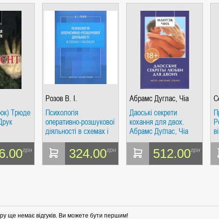
Розов В. І.
Абрамс Дуглас, Чіа
С
Мантек
рок) Трюде
Психологія
Даоські секрети
П
Друк
оперативно-розшукової
кохання для двох.
Р
діяльності в схемах і
Абрамс Дуґлас, Чіа
в
таблицях. КНТ
Мантек. Софія
С
Л
6.00
324.00
512.00
грн
грн
грн
ру ще немає відгуків. Ви можете бути першим!