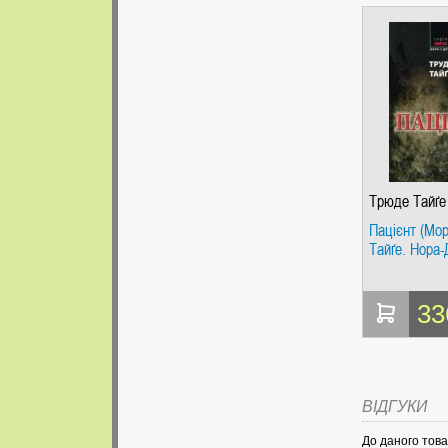
Трюде Тайґе
Пацієнт (Мо
Тайґе. Нора-
33
ВІДГУКИ
До даного това