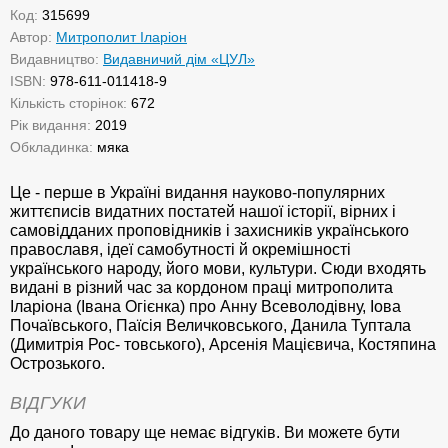
Код:
315699
Автор:
Митрополит Іларіон
Видавництво:
Видавничий дім «ЦУЛ»
ISBN:
978-611-011418-9
Кількість сторінок:
672
Рік видання:
2019
Обкладинка:
мяка
Це - перше в Україні видання науково-популярних
життєписів видатних постатей нашої історії, вірних і
самовідданих проповідників і захисників українськоrо
православя, ідеї самобутності й окремішності
українського народу, його мови, культури. Сюди входять
видані в різний час за кордоном праці митрополита
Іларіона (Івана Огієнка) про Анну Всеволодівну, Іова
Почаївського, Паїсія Величковського, Данила Туптала
(Димитрія Рос- товського), Арсенія Мацієвича, Костяпина
Острозького.
ВІДГУКИ
До даного товару ще немає відгуків. Ви можете бути