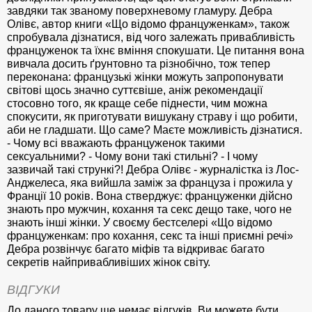
завдяки так званому поверхневому гламуру. Дебра
Олівє, автор книги «Що відомо француженкам», також
спробувала дізнатися, від чого залежать привабливість
француженок та їхнє вміння спокушати. Це питання вона
вивчала досить ґрунтовно та різнобічно, тож тепер
переконана: французькі жінки можуть запропонувати
світові щось значно суттєвіше, аніж рекомендації
стосовно того, як краще себе піднести, чим можна
спокусити, як приготувати вишукану страву і що робити,
аби не гладшати. Що саме? Маєте можливість дізнатися.
- Чому всі вважають француженок такими
сексуальними? - Чому вони такі стильні? - І чому
зазвичай такі стрункі?! Дебра Олівє - журналістка із Лос-
Анджелеса, яка вийшла заміж за француза і прожила у
Франції 10 років. Вона стверджує: француженки дійсно
знають про мужчин, кохання та секс дещо таке, чого не
знають інші жінки. У своєму бестселері «Що відомо
француженкам: про кохання, секс та інші приємні речі»
Дебра розвінчує багато міфів та відкриває багато
секретів найпривабливіших жінок світу.
ВІДГУКИ
До даного товару ще немає відгуків. Ви можете бути