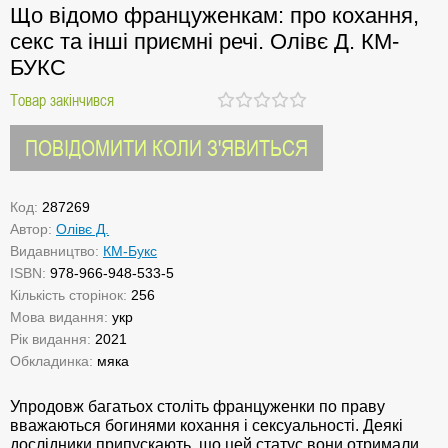
Що відомо француженкам: про кохання,
секс та інші приємні речі. Олівє Д. КМ-
БУКС
Товар закінчився
ПОВІДОМИТИ КОЛИ З'ЯВИТЬСЯ
Код:
287269
Автор:
Олівє Д.
Видавництво:
КМ-Букс
ISBN:
978-966-948-533-5
Кількість сторінок:
256
Мова видання:
укр
Рік видання:
2021
Обкладинка:
мяка
Упродовж багатьох століть француженки по праву
вважаються богинями кохання і сексуальності. Деякі
дослідники припускають, що цей статус вони отримали