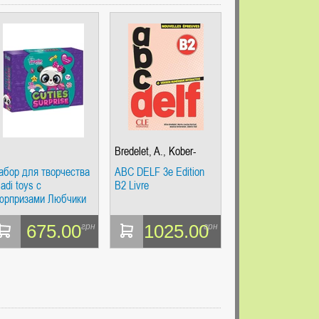
Bredelet, A., Kober-
Kleinert, C., Parizet, M.
абор для творчества
ABC DELF 3e Edition
L.
ladi toys с
B2 Livre
юрпризами Любчики
VT8080-07)
675.00
1025.00
грн
грн
ДРИВЕЦ