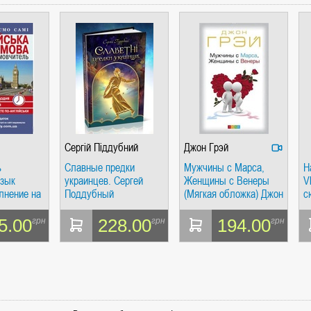
НСИ. ГИПЕРИОН
Сергій Піддубний
Джон Грэй
ь
Славные предки
Мужчины с Марса,
Н
И. ВРЕМЯ
язык
украинцев. Сергей
Женщины с Венеры
V
лнение на
Поддубный
(Мягкая обложка) Джон
с
Грэй. София
(
5.00
228.00
194.00
грн
грн
грн
МАХ, ТАБЛИЦАХ, ОПРЕДЕЛЕНИЯХ, СЦЕНАРИЯХ). АНТОНИНА ШЕВЧУК. МАН