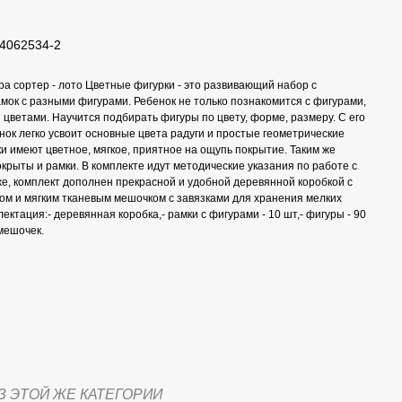
4062534-2
ра сортер - лото Цветные фигурки - это развивающий набор с
мок с разными фигурами. Ребенок не только познакомится с фигурами,
 цветами. Научится подбирать фигуры по цвету, форме, размеру. С его
ок легко усвоит основные цвета радуги и простые геометрические
и имеют цветное, мягкое, приятное на ощупь покрытие. Таким же
крыты и рамки. В комплекте идут методические указания по работе с
же, комплект дополнен прекрасной и удобной деревянной коробкой с
ом и мягким тканевым мешочком с завязками для хранения мелких
ектация:- деревянная коробка,- рамки с фигурами - 10 шт,- фигуры - 90
мешочек.
З ЭТОЙ ЖЕ КАТЕГОРИИ