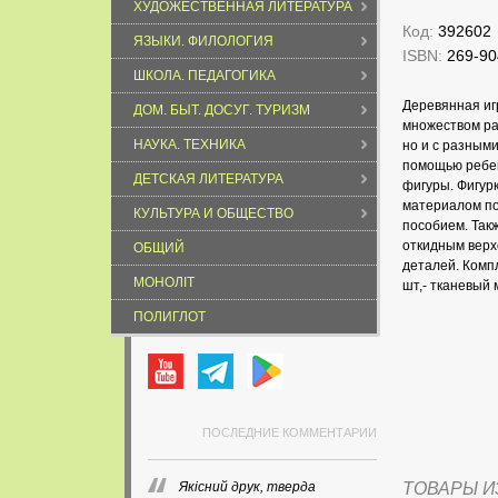
ХУДОЖЕСТВЕННАЯ ЛИТЕРАТУРА
Код:
392602
ЯЗЫКИ. ФИЛОЛОГИЯ
ISBN:
269-90
ШКОЛА. ПЕДАГОГИКА
Деревянная иг
ДОМ. БЫТ. ДОСУГ. ТУРИЗМ
множеством ра
НАУКА. ТЕХНИКА
но и с разными
помощью ребен
ДЕТСКАЯ ЛИТЕРАТУРА
фигуры. Фигурк
материалом по
КУЛЬТУРА И ОБЩЕСТВО
пособием. Так
откидным верх
ОБЩИЙ
деталей. Компл
МОНОЛІТ
шт,- тканевый 
ПОЛИГЛОТ
ПОСЛЕДНИЕ КОММЕНТАРИИ
Якісний друк, тверда
ТОВАРЫ И