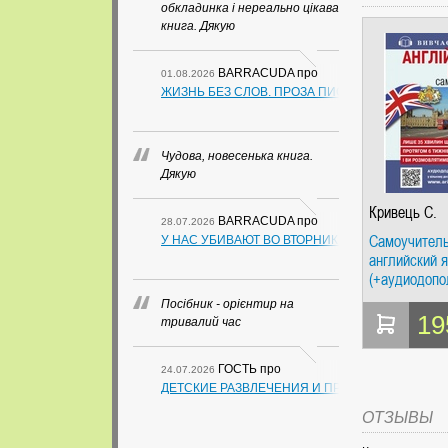
обкладинка і нереально цікава
книга. Дякую
BARRACUDA
про
01.08.2026
ЖИЗНЬ БЕЗ СЛОВ. ПРОЗА ПИСАТЕЛЕЙ ИЗ ГУА
Чудова, новесенька книга.
Дякую
Кривець С.
BARRACUDA
про
28.07.2026
Самоучител
У НАС УБИВАЮТ ВО ВТОРНИК. СЛАПОВСКИЙ О.
английский 
(+аудиодопо
сайте) Арий
Посібник - орієнтир на
19
тривалий час
ГОСТЬ
про
24.07.2026
ДЕТСКИЕ РАЗВЛЕЧЕНИЯ И ПРАЗДНИКИ (В СХЕ
ОТЗЫВЫ