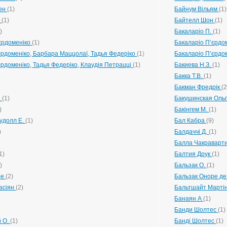
рен
(1)
Байнум Вільям
(1)
п
(1)
Байтелл Шон
(1)
)
Бакаларіо П.
(1)
єрдоменіко
(1)
Бакаларіо П’єрдо
НСИ. ГИПЕРИОН
єрдоменіко, Барбара Маццолаї, Тадья Федеріко
(1)
Бакаларіо П’єрдо
єрдоменіко, Тадья Федеріко, Клаудія Петрацці
(1)
Бакиева Н.З.
(1)
Бакка Т.В.
(1)
Бакман Фредрік
(2
.
(1)
Бакушинская Оль
)
Бакінгем М.
(1)
Ґудолл Е.
(1)
Бал Кабра
(9)
И. ВРЕМЯ
)
Балдаччі Д.
(1)
Балла Чакраварт
1)
Балтия Друк
(1)
)
Бальзак О.
(1)
ре
(2)
Бальзак Оноре д
асіян
(2)
Бальтшайт Марті
МАХ, ТАБЛИЦАХ, ОПРЕДЕЛЕНИЯХ, СЦЕНАРИЯХ). АНТОНИНА ШЕВЧУК. МАН
Банаян А
(1)
Банди Шолтес
(1)
й О.
(1)
Банді Шолтес
(1)