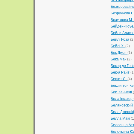
Без Шахріар
Безкоровайн
Безручкова С
Безуглова М.
Бейден-Поуе
Бейли Алиса
Бейлі Роза
(2
Бейлі Х.
(2)
Бек Джон
(1)
Бека Мак
(2)
Бекер де Ґев
Бекка Райт
(1
Беккет С.
(4)
Бексінгтон К
Бекі Кеннеді
Бела Інкстер
Белановский 
Белл Дженн
Белла Макі
(1
Беллецца Атт
Белочкина Ю