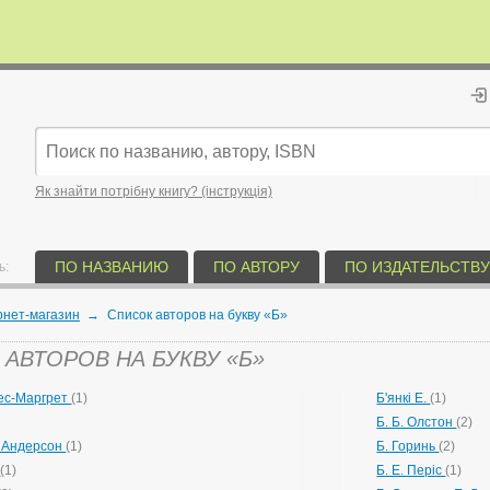
Як знайти потрібну книгу? (інструкція)
ПО НАЗВАНИЮ
ПО АВТОРУ
ПО ИЗДАТЕЛЬСТВУ
ь:
рнет-магазин
→
Список авторов на букву «Б»
АВТОРОВ НА БУКВУ «Б»
нес-Маргрет
(1)
Б'янкі Е.
(1)
Б. Б. Олстон
(2)
К. Андерсон
(1)
Б. Горинь
(2)
я
(1)
Б. Е. Періс
(1)