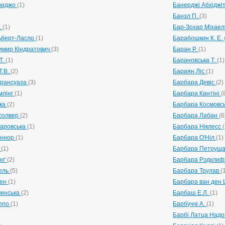
ниджо
(1)
Банерджі Абхіджі
Банзл П.
(3)
.
(1)
Бар-Зохар Міхае
ьберт-Ласло
(1)
Барабошкин К. Е.
имир Кіндратович
(3)
Баран Р.
(1)
Т.
(1)
Барановська Т.
(1)
Т.В.
(2)
Бараян Ліс
(1)
Франсуаза
(3)
Барбара Девіс
(2)
млінг
(1)
Барбара Кантіні
(
цка
(2)
Барбара Космовс
ґсолвер
(2)
Барбара Лабан
(6
аровська
(1)
Барбара Ніклесс
оннор
(1)
Барбара О'Ніл
(1)
і
(1)
Барбара Петрущ
інґ
(2)
Барбара Рэдклиф
ель
(5)
Барбара Трулав
(
кен
(1)
Барбара ван ден
чинська
(2)
Барбаш Е.Л.
(1)
іппо
(1)
Барбуччі А.
(1)
Барбі Латца Над