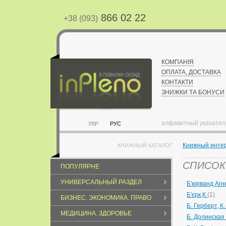
866 02 22
+38 (093)
КОМПАНІЯ
ОПЛАТА, ДОСТАВКА
КОНТАКТИ
ЗНИЖКИ ТА БОНУСИ
алфавитный указател
УКР
РУС
Книжный инте
КНИЖНЫЙ КАТАЛОГ
СПИСОК 
ПОПУЛЯРНЕ
УНИВЕРСАЛЬНЫЙ РАЗДЕЛ
Б'юрванд Аг
Б'єрк,К
(1)
БИЗНЕС. ЭКОНОМИКА. ПРАВО
Б. Герберт, 
МЕДИЦИНА. ЗДОРОВЬЕ
Б. Долинска