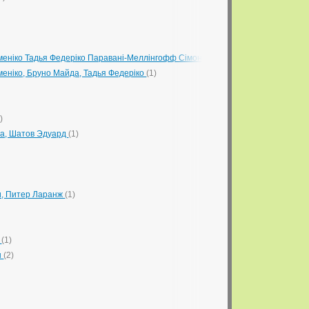
меніко Тадья Федеріко Паравані-Меллінгофф Сімона
(1)
меніко, Бруно Майда, Тадья Федеріко
(1)
)
га, Шатов Эдуард
(1)
и, Питер Ларанж
(1)
е
(1)
н
(2)
ДРИВЕЦ