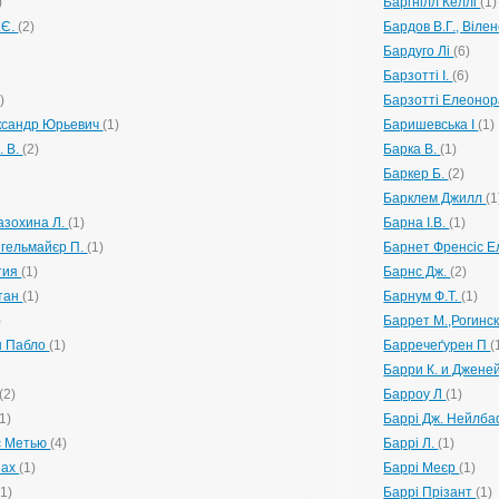
)
Баргнілл Келлі
(1)
.Є.
(2)
Бардов В.Г., Вілен
)
Бардуго Лі
(6)
Барзотті І.
(6)
)
Барзотті Елеоно
ксандр Юрьевич
(1)
Баришевська І
(1)
. В.
(2)
Барка В.
(1)
Баркер Б.
(2)
Барклем Джилл
(1
азохина Л.
(1)
Барна І.В.
(1)
нгельмайєр П.
(1)
Барнет Френсіс Е
тия
(1)
Барнс Дж.
(2)
тан
(1)
Барнум Ф.Т.
(1)
)
Баррет М.,Рогинс
н Пабло
(1)
Барречеґурен П
(
Барри К. и Джене
(2)
Барроу Л
(1)
(1)
Баррі Дж. Нейлба
с Метью
(4)
Баррі Л.
(1)
нах
(1)
Баррі Меєр
(1)
(1)
Баррі Прізант
(1)