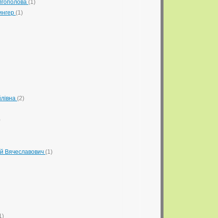
олгополова
(1)
ингер
(1)
йлівна
(2)
)
ій Вячеславович
(1)
)
1)