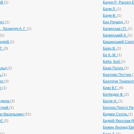
гій
(1)
Бауер Р., Рассел 
)
Баум Л.
(1)
Баум Ф.
(1)
унт
(1)
Бах Ричард.
(1)
, Лазарчук А. Г.
(1)
Бачинська І.П.
(1)
(1)
Бачинський А.
(1)
Андрій
(1)
Башинський Серг
Г.
(3)
Баяц В.
(1)
Бе К.-М.
(1)
БеКа, Боб
(1)
альд
(2)
Беар Ґріллз
(2)
ль
(1)
Беатрікс Поттер
(
тер
(3)
Беатріче Тінарел
ел
(1)
Бевз В.Г.
(9)
Бегбедер Ф.
(2)
едерік
(3)
Бегле Н.
(1)
итрий
(1)
Бегоніа Прієто П
ко Васильович
(51)
Бедкер Сесіль
(1)
.Є
(2)
Бедрій Ярослав-Я
Бежин Леонид Ев