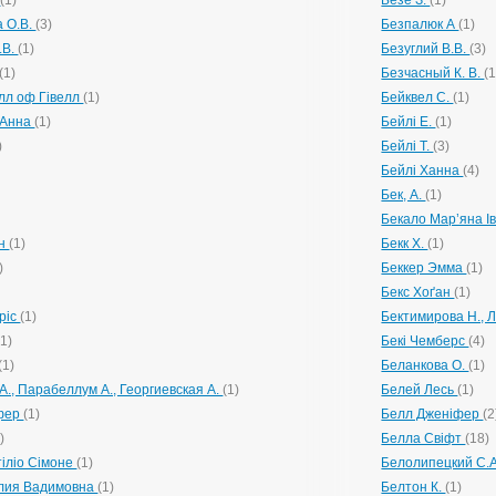
і
(1)
Безе З.
(1)
а О.В.
(3)
Безпалюк А
(1)
.В.
(1)
Безуглий В.В.
(3)
(1)
Безчасный К. В.
(1
лл оф Гівелл
(1)
Бейквел С.
(1)
 Анна
(1)
Бейлі Е.
(1)
)
Бейлі Т.
(3)
Бейлі Ханна
(4)
Бек, А.
(1)
Бекало Мар’яна І
ін
(1)
Бекк Х.
(1)
)
Беккер Эмма
(1)
Бекс Хоґан
(1)
еріс
(1)
Бектимирова Н., Л
(1)
Бекі Чемберс
(4)
(1)
Беланкова О.
(1)
А., Парабеллум А., Георгиевская А.
(1)
Белей Лесь
(1)
іфер
(1)
Белл Дженіфер
(2
)
Белла Свіфт
(18)
іліо Сімоне
(1)
Белолипецкий С.
лия Вадимовна
(1)
Белтон К.
(1)