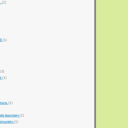
Е.
(1)
ій
(1)
13)
лі
(1)
ераль
(1)
ків Іванович
(1)
геньевич
(1)