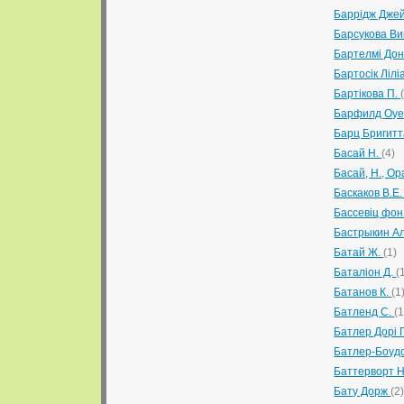
Баррідж Дже
Барсукова В
Бартелмі До
Бартосік Ліл
Бартікова П.
Барфилд Оу
Барц Бригит
Басай Н.
(4)
Басай, Н., Ор
Баскаков В.Е
Бассевіц фон
Бастрыкин А
Батай Ж.
(1)
Баталіон Д.
(
Батанов К.
(1
Батленд С.
(1
Батлер Дорі 
Батлер-Боудо
Баттерворт Н
Бату Дорж
(2