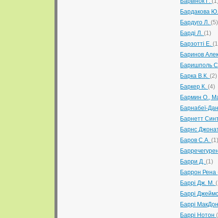
Барвінок Г.
(1
Бардакова Ю
Бардуго Л.
(5
Барді Л.
(1)
Барзотті Е.
(1
Баринов Але
Баришполь С
Барка В.К.
(2)
Баркер К.
(4)
Бармин О., М
Барнабеї-Да
Барнетт Син
Барнс Джона
Баров С.А.
(1
Барречегуре
Барри Д.
(1)
Баррон Рена
Баррі Дж. М.
Баррі Джейм
Баррі МакДо
Баррі Нотон