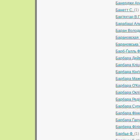
Банерджи Аг
Банетт С.
(1)
Бар'яхтар В.Г
Барабаші Ал
Баран Волод
Барановская 
Барановська 
Барб-Ґалль 
Барбара Дей
Барбара Клі
Барбара Кін
Барбара Маж
Барбара О'К
Барбара Окл
Барбара Ред
Барбара Суп
Барбара Фін
Барбара Ґар
Барбера Філ
Барбье Ф.
(1)