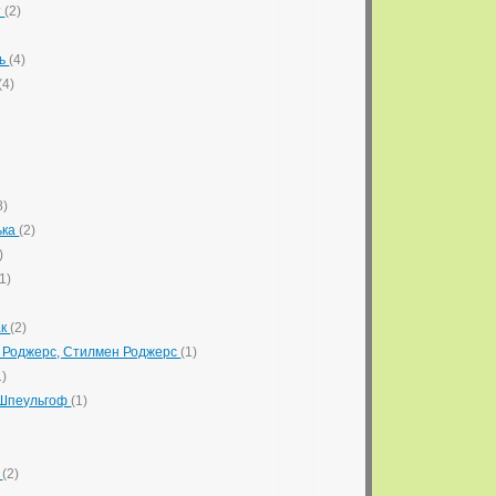
т
(2)
ль
(4)
(4)
8)
ька
(2)
)
(1)
ак
(2)
 Роджерс, Стилмен Роджерс
(1)
1)
 Шпеульгоф
(1)
о
(2)