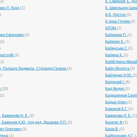
(2)
Б. Смирнов, Е. Д
евин Л. Лэдд
(1)
Б. Шмельцер-Цир
)
Б.Б. Олстон
(1)
Б`янка Гіллем
(2)
БРОМ
(1)
арк Євгенович
(1)
Бабарика П.
(1)
(1)
Бабенко Є.
(1)
)
Бабинська С
(1)
Анатолій
(1)
Бабкіна К.
(1)
(1)
Бабій Ірина Миха
я, Поліщук Людмила, Стрільчук Галина
(2)
Бабіч Віолета
(2)
1)
Бабіченко Н.Ю.
(1
Багряний І.
(6)
н
(10)
Бад Федер
(1)
(1)
Бадещенков Серг
Бадью Ален
(1)
Бажанов Б.Г.
(1)
., Бажанова Н. Е.
(2)
Бажанова Н. Е.
(1
, Баженов А.Ю., под ред. Дашкова Л.П.
(1)
Базеліс Ф
(1)
лег Олегович
(1)
Базів В.
(1)
Олена
(1)
Байбородин А.Г.
(