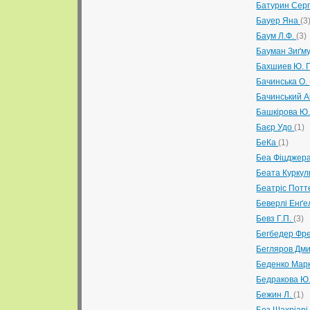
Батурин Сер
Бауер Яна
(3
Баум Л.Ф.
(3)
Бауман Зиґм
Бахшиев Ю. Г.
Бачинська О.
Бачинський 
Башкірова Ю.
Баєр Удо
(1)
БеКа
(1)
Беа Фіцджер
Беата Курку
Беатріс Пот
Беверлі Енґ
Бевз Г.П.
(3)
Бегбедер Фр
Бегляров Дм
Беденко Мар
Бедракова Ю
Бежин Л.
(1)