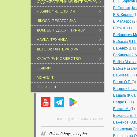
Б. К. Борісон
ХУДОЖЕСТВЕННАЯ ЛИТЕРАТУРА
Б. Спилка, К
ЯЗЫКИ. ФИЛОЛОГИЯ
Б.Б. Кронін
(1
ШКОЛА. ПЕДАГОГИКА
Б.Р. Маєрс
(2)
Б´єрк К.
(1)
ДОМ. БЫТ. ДОСУГ. ТУРИЗМ
Бабаревич М
НАУКА. ТЕХНИКА
Бабаєва Л.П.
Бабенко В.
(1
ДЕТСКАЯ ЛИТЕРАТУРА
Бабинський 
КУЛЬТУРА И ОБЩЕСТВО
Бабле Матьє
ОБЩИЙ
Бабій Наталі
Бабічева О.
(
МОНОЛІТ
Баган О.Р.
(3)
ПОЛИГЛОТ
Багряний Іва
Бадаль Ж.-Л.
Бадре Б.
(1)
Бажан М.
(1)
Бажанов Е. П
ПОСЛЕДНИЕ КОММЕНТАРИИ
Баженов Ю.К.
Базилевич О
Якісний друк, тверда
Базілінська 