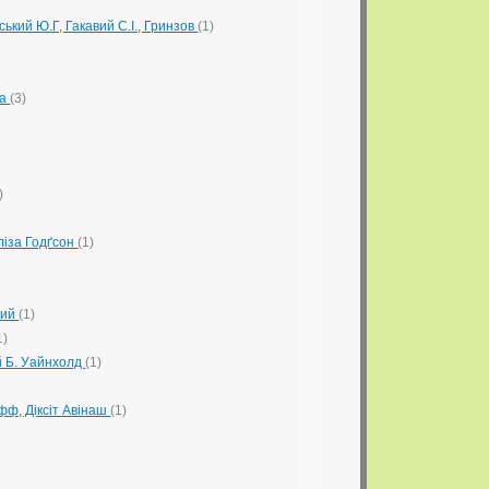
ський Ю.Г, Гакавий С.І., Гринзов
(1)
ра
(3)
)
ліза Годґсон
(1)
кий
(1)
1)
й Б. Уайнхолд
(1)
фф, Діксіт Авінаш
(1)