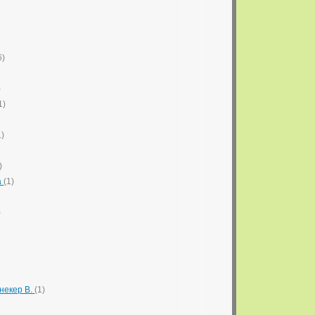
6)
)
1)
1)
)
а
(1)
)
інекер В.
(1)