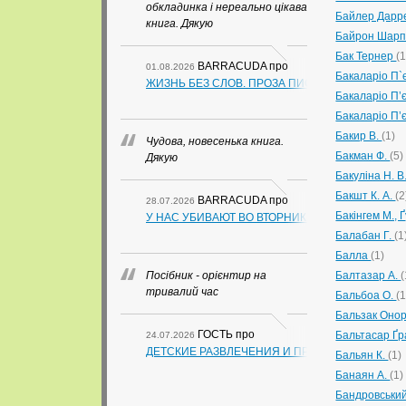
обкладинка і нереально цікава
Байлер Дар
книга. Дякую
Байрон Шар
Бак Тернер
(1
BARRACUDA
про
01.08.2026
Бакаларіо П`
ЖИЗНЬ БЕЗ СЛОВ. ПРОЗА ПИСАТЕЛЕЙ ИЗ ГУА
Бакаларіо П’
Бакаларіо П’
Бакир В.
(1)
Чудова, новесенька книга.
Бакман Ф.
(5)
Дякую
Бакуліна Н. В
Бакшт К. А.
(2
BARRACUDA
про
28.07.2026
Бакінгем М., 
У НАС УБИВАЮТ ВО ВТОРНИК. СЛАПОВСКИЙ О.
Балабан Г.
(1
Балла
(1)
Посібник - орієнтир на
Балтазар А.
(
тривалий час
Бальбоа О.
(1
Бальзак Оно
ГОСТЬ
про
Бальтасар Ґр
24.07.2026
ДЕТСКИЕ РАЗВЛЕЧЕНИЯ И ПРАЗДНИКИ (В СХЕ
Бальян К.
(1)
Банаян А.
(1)
Бандровськи