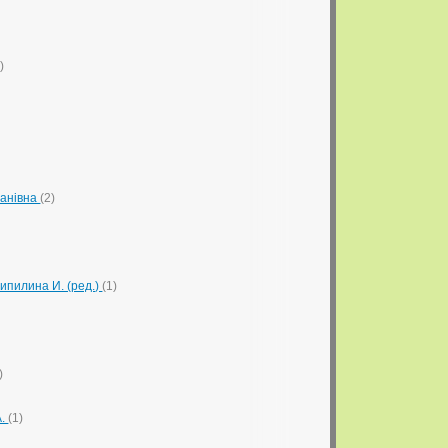
)
ванівна
(2)
ипилина И. (ред.)
(1)
)
А.
(1)