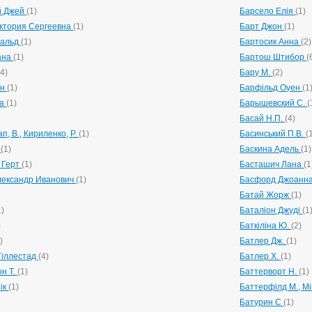
й Джей
(1)
Барсело Елія
(1)
иктория Сергеевна
(1)
Барт Джон
(1)
нальд
(1)
Бартосик Анна
(2)
іана
(1)
Бартош Штибор
(
(4)
Бару М.
(2)
ен
(1)
Барфільд Оуен
(1
та
(1)
Барышевский С.
(
Басай Н.П.
(4)
ап, В., Кириленко, Р.
(1)
Басинський П.В.
(
.
(1)
Баскина Адель
(1)
 Герт
(1)
Басташич Лана
(1
лександр Иванович
(1)
Басфорд Джоанн
Батай Жорж
(1)
1)
Баталіон Джуді
(1
)
Баткіліна Ю.
(2)
)
Батлер Дж.
(1)
Гіллестад
(4)
Батлер Х.
(1)
н Т.
(1)
Баттерворт Н.
(1)
ік
(1)
Баттерфілд М., М
)
Батурин С
(1)