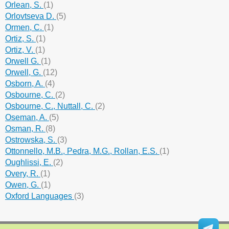
Orlean, S.
(1)
Orlovtseva D.
(5)
Ormen, C.
(1)
Ortiz, S.
(1)
Ortiz, V.
(1)
Orwell G.
(1)
Orwell, G.
(12)
Osborn, A.
(4)
Osbourne, C.
(2)
Osbourne, C., Nuttall, C.
(2)
Oseman, A.
(5)
Osman, R.
(8)
Ostrowska, S.
(3)
Ottonnello, M.B., Pedra, M.G., Rollan, E.S.
(1)
Oughlissi, E.
(2)
Overy, R.
(1)
Owen, G.
(1)
Oxford Languages
(3)