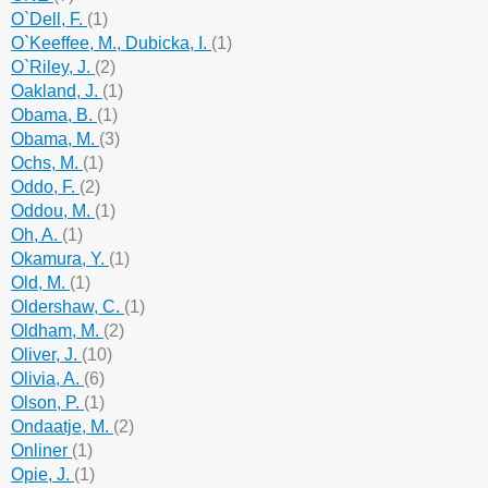
O`Dell, F.
(1)
O`Keeffee, M., Dubicka, I.
(1)
O`Riley, J.
(2)
Oakland, J.
(1)
Obama, B.
(1)
Obama, M.
(3)
Ochs, M.
(1)
Oddo, F.
(2)
Oddou, M.
(1)
Oh, A.
(1)
Okamura, Y.
(1)
Old, M.
(1)
Oldershaw, C.
(1)
Oldham, M.
(2)
Oliver, J.
(10)
Olivia, A.
(6)
Olson, P.
(1)
Ondaatje, M.
(2)
Onliner
(1)
Opie, J.
(1)