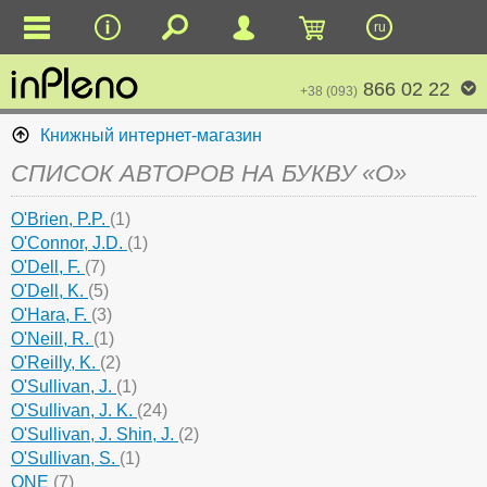
ru
866 02 22
+38 (093)
Книжный интернет-магазин
СПИСОК АВТОРОВ НА БУКВУ «O»
O'Brien, P.P.
(1)
O'Connor, J.D.
(1)
O'Dell, F.
(7)
O'Dell, K.
(5)
O'Hara, F.
(3)
O'Neill, R.
(1)
O'Reilly, K.
(2)
O'Sullivan, J.
(1)
O'Sullivan, J. K.
(24)
O'Sullivan, J. Shin, J.
(2)
O'Sullivan, S.
(1)
ONE
(7)