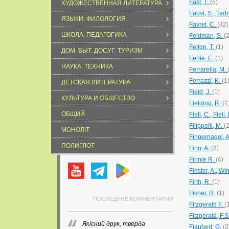
Fast, T.
(5)
ХУДОЖЕСТВЕННАЯ ЛИТЕРАТУРА
Faust, S., Tad
ЯЗЫКИ. ФИЛОЛОГИЯ
Favret, C.
(32)
ШКОЛА. ПЕДАГОГИКА
Feldman, S.
(
Felton, T.
(1)
ДОМ. БЫТ. ДОСУГ. ТУРИЗМ
Ferlie, E.
(1)
НАУКА. ТЕХНИКА
Ferrarella, M.
Ferrazzi, K.
(1
ДЕТСКАЯ ЛИТЕРАТУРА
Field, J.
(1)
КУЛЬТУРА И ОБЩЕСТВО
Fielding, R.
(1
ОБЩИЙ
Fiell, C., Fiell,
Filippelli, M.
(
МОНОЛІТ
Fingernagel, A
ПОЛИГЛОТ
Finn, A.
(2)
Finnie R.
(4)
Finster, A., Wi
Firth, R.
(1)
Fisher, R.
(1)
ПОСЛЕДНИЕ КОММЕНТАРИИ
Fitzgerald F.
(
Fitzgerald, F.
Якісний друк, тверда
Flaubert, G.
(2