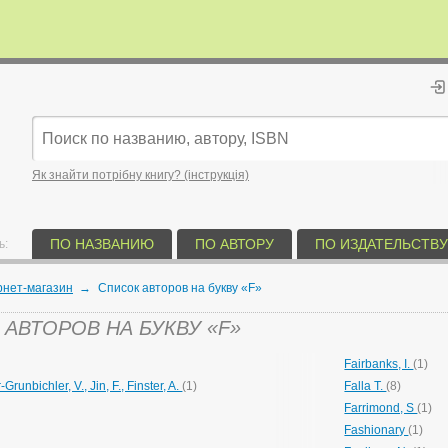
Як знайти потрібну книгу? (інструкція)
ПО НАЗВАНИЮ
ПО АВТОРУ
ПО ИЗДАТЕЛЬСТВУ
ь:
рнет-магазин
→
Список авторов на букву «F»
АВТОРОВ НА БУКВУ «F»
Fairbanks, I.
(1)
-Grunbichler, V., Jin, F., Finster, A.
(1)
Falla T.
(8)
Farrimond, S
(1)
Fashionary
(1)