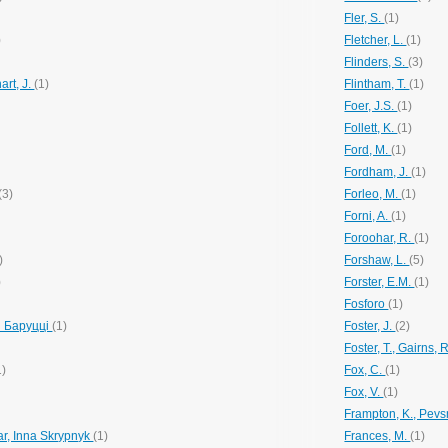
Fler, S.
(1)
)
Fletcher, L.
(1)
Flinders, S.
(3)
hart, J.
(1)
Flintham, T.
(1)
НСИ. ГИПЕРИОН
Foer, J.S.
(1)
Follett, K.
(1)
Ford, M.
(1)
Fordham, J.
(1)
(3)
Forleo, M.
(1)
Forni, A.
(1)
Foroohar, R.
(1)
И. ВРЕМЯ
)
Forshaw, L.
(5)
)
Forster, E.M.
(1)
)
Fosforo
(1)
з Баруцці
(1)
Foster, J.
(2)
Foster, T., Gairns,
1)
Fox, C.
(1)
МАХ, ТАБЛИЦАХ, ОПРЕДЕЛЕНИЯХ, СЦЕНАРИЯХ). АНТОНИНА ШЕВЧУК. МАН
Fox, V.
(1)
)
Frampton, K., Pevs
ar, Inna Skrypnyk
(1)
Frances, M.
(1)