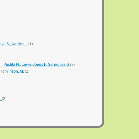
nko S., Katsion I.
(1)
 M., Puchta H., Lewis-Jones P. Gerngross G
(2)
., Tomlinson, M.
(2)
r.
(2)