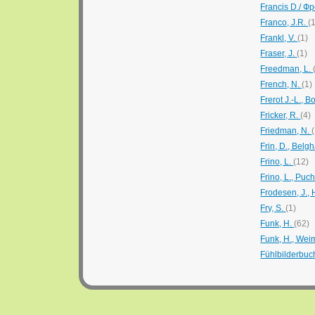
Francis D./ Ф
Franco, J.R.
(
Frankl, V.
(1)
Fraser, J.
(1)
Freedman, L.
French, N.
(1)
Frerot J.-L., 
Fricker, R.
(4)
Friedman, N.
Frin, D., Belg
Frino, L.
(12)
Frino, L., Puc
Frodesen, J., 
Fry, S.
(1)
Funk, H.
(62)
Funk, H., Wei
Fühlbilderbuc