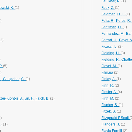
Faulkner, N.
(1)
rowski, K.
(1)
Faux, Z.
(1)
Feldman, D. L.
(1)
2)
Felix, R., Perez, R.
Fentiman, D.
(1)
Fernandez, M., Ba
(2)
Ferrari, H., Payet, 
)
Ficacci, L.
(2)
Fielding, H.
(3)
)
Fielding, R., Chatt
 P.
(5)
Fievet, M.
(1)
2)
Film.ua
(1)
., Gastgeber, C.
(1)
Finlay, A.
(1)
Finn, R.
(2)
Finster, A.
(4)
nzer-Kiontke B., Jin, F., Falch, B.
(1)
Firth, M.
(2)
Fischer, S.
(1)
Fitzek, S.
(1)
1)
Fitzgerald F.Scott
(
S.
(11)
Flanders, J.
(1)
)
Flavia Fornili
(2)