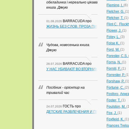
обкладинка і нереально цікава
Fleming, I.
(6)
книга. Дякую
Fletcher, G.
(1
Fletcher, T.
(1)
BARRACUDA
про
01.08.2026
Flint,C., Flock
ЖИЗНЬ БЕЗ СЛОВ. ПРОЗА ПИСАТЕЛЕЙ ИЗ ГУА
Flower, J.
(1)
Foley, L.
(3)
Folse K.
(1)
Чудова, новесенька книга.
Ford, W.
(1)
Дякую
Forester, C.S.
Forna, N.
(1)
BARRACUDA
про
28.07.2026
Fornili, F.
(1)
У НАС УБИВАЮТ ВО ВТОРНИК. СЛАПОВСКИЙ О.
Forrester, P.
(1
Forshaw, P.
(1
Посібник - орієнтир на
Fortune, C.
(2
тривалий час
Fosforo, Агне
Foster, T.
(1)
ГОСТЬ
про
Foulston, M.
(
24.07.2026
ДЕТСКИЕ РАЗВЛЕЧЕНИЯ И ПРАЗДНИКИ (В СХЕ
Fox, J.
(1)
Foxfieid, K.
(1
Frances Trelo