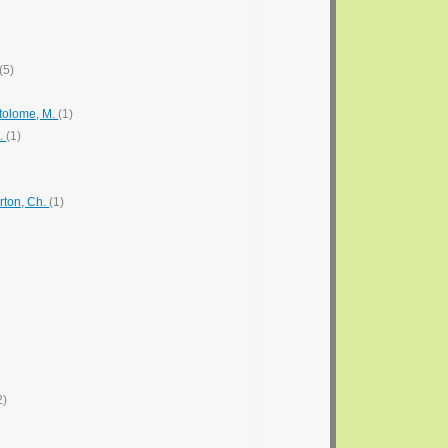
(5)
rtolome, M.
(1)
A.
(1)
erton, Ch.
(1)
2)