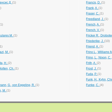
ренсис Д.
(1)
Francis, D.
(1)
1)
Frank, A.
(1)
Fraser, C.
(1)
Freedland, J.
(1)
(1)
French, A.
(1)
French. V.
(1)
Boulares M.
(1)
Fricker R., Drobote
Friederike, J.
(10)
(1)
Friend, A.
(1)
hazi, M.
(1)
Frino L., Williams
Frino, L., Nixon, C
hta, H.
(2)
Frith, A.
(2)
Holten, Ch.
(1)
Frost, J.
(1)
Fuda, P.
(1)
Funk, H., Kyhn, Ch
mann, G., von Eggeling, R.
(1)
Funke, C.
(4)
h, M.
(1)