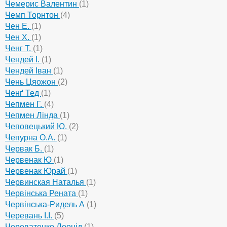
Чемерис Валентин
(1)
Чемп Торнтон
(4)
Чен Е.
(1)
Чен Х.
(1)
Ченг Т.
(1)
Чендей І.
(1)
Чендей Іван
(1)
Чень Цяожон
(2)
Ченґ Тед
(1)
Чепмен Г.
(4)
Чепмен Лінда
(1)
Чеповецький Ю.
(2)
Чепурна О.А.
(1)
Червак Б.
(1)
Червенак Ю
(1)
Червенак Юрай
(1)
Червинская Наталья
(1)
Червінська Рената
(1)
Червінська-Ридель А
(1)
Черевань І.І.
(5)
Череватенко Леонід
(1)