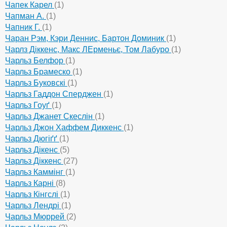
Чапек Карел
(1)
Чапман А.
(1)
Чапник Г.
(1)
Чаран Рэм, Кэри Деннис, Бартон Доминик
(1)
Чарлз Діккенс, Макс ЛЕрменьє, Том Лабуро
(1)
Чарльз Белфор
(1)
Чарльз Брамеско
(1)
Чарльз Буковскі
(1)
Чарльз Гаддон Сперджен
(1)
Чарльз Гоуґ
(1)
Чарльз Джанет Скеслін
(1)
Чарльз Джон Хаффем Диккенс
(1)
Чарльз Дюгіґґ
(1)
Чарльз Дікенс
(5)
Чарльз Діккенс
(27)
Чарльз Каммінг
(1)
Чарльз Карні
(8)
Чарльз Кінгслі
(1)
Чарльз Лендрі
(1)
Чарльз Мюррей
(2)