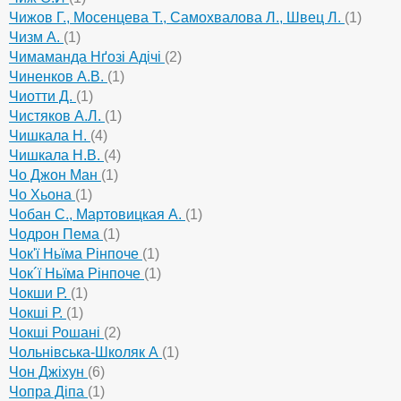
Чижов Г., Мосенцева Т., Самохвалова Л., Швец Л.
(1)
Чизм А.
(1)
Чимаманда Нґозі Адічі
(2)
Чиненков А.В.
(1)
Чиотти Д.
(1)
Чистяков А.Л.
(1)
Чишкала Н.
(4)
Чишкала Н.В.
(4)
Чо Джон Ман
(1)
Чо Хьона
(1)
Чобан С., Мартовицкая А.
(1)
Чодрон Пема
(1)
Чок'ї Ньїма Рінпоче
(1)
Чок´ї Ньїма Рінпоче
(1)
Чокши Р.
(1)
Чокші Р.
(1)
Чокші Рошані
(2)
Чольнівська-Школяк А
(1)
Чон Джіхун
(6)
Чопра Діпа
(1)