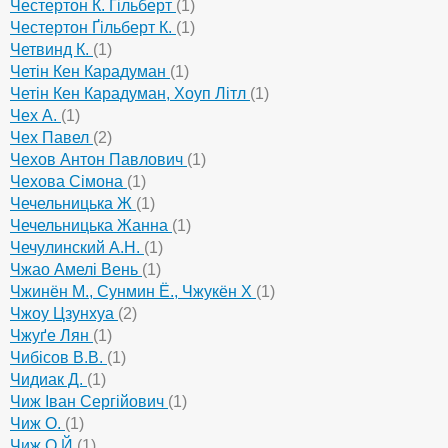
Честертон К. Ґільберт
(1)
Честертон Ґільберт К.
(1)
Четвинд К.
(1)
Четін Кен Карадуман
(1)
Четін Кен Карадуман, Хоуп Літл
(1)
Чех А.
(1)
Чех Павел
(2)
Чехов Антон Павлович
(1)
Чехова Сімона
(1)
Чечельницька Ж
(1)
Чечельницька Жанна
(1)
Чечулинский А.Н.
(1)
Чжао Амелі Вень
(1)
Чжинён М., Сунмин Ё., Чжукён Х
(1)
Чжоу Цзунхуа
(2)
Чжуґе Лян
(1)
Чибісов В.В.
(1)
Чидиак Д.
(1)
Чиж Іван Сергійович
(1)
Чиж О.
(1)
Чиж О.Й
(1)