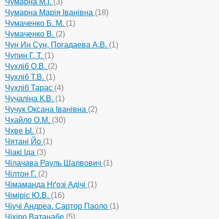
Чумарна М.І.
(3)
Чумарна Марія Іванівна
(18)
Чумаченко Б. М.
(1)
Чумаченко В.
(2)
Чун Ин Сун, Погадаева А.В.
(1)
Чупин Г. Т.
(1)
Чухліб О.В.
(2)
Чухліб Т.В.
(1)
Чухліб Тарас
(4)
Чучаліна К.В.
(1)
Чучук Оксана Іванівна
(2)
Чхайло О.М.
(30)
Чхве Ы.
(1)
Чятані Йо
(1)
Чіакі Іда
(3)
Чілачава Рауль Шалвович
(1)
Чілтон Г.
(2)
Чімаманда Нґозі Адічі
(1)
Чіміріс Ю.В.
(16)
Чіучі Андреа, Сартор Паоло
(1)
Чіхіро Ватанабе
(5)