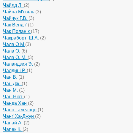
Чайлд Л.
(2)
Чайна М'євіль
(3)
Чайчук Г.В.
(3)
Чак Вендіґ
(1)
Чак Поланік
(17)
Чакраборті Ш.А.
(2)
Чала О М
(3)
Чала О.
(6)
Чала О. М.
(3)
Чаландзия Э.
(2)
Чалдині Р.
(1)
Чан В.
(1)
Чан Дж.
(1)
Чан М.
(1)
Чан-Нют.
(1)
Чанда Хан
(2)
Чано Галеаццо
(1)
Чанґ Ха-Джун
(2)
Чапай А.
(2)
Чапек К.
(2)