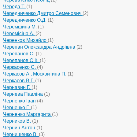
Череда Т.
(1)
Чередниченко Дмитро Семенович
(2)
Чередниченко О.Д.
(1)
Черемшина М.
(1)
Черемісіна А.
(2)
Черенков Михайло
(1)
Черепан Олександра Андріївна
(2)
Черепанов О.
(1)
Черепанов О.К.
(1)
Черкасенко С.
(4)
Черкасов А., Москвитина П.
(1)
Черкасов В.Г.
(1)
Чернавин Г.
(1)
Чернева Павліна
(1)
Черненко Іван
(4)
Черненко Г.
(1)
Черненко Маргарита
(1)
Черников В.
(1)
Чернин Антон
(1)
Чернишенко В.
(3)