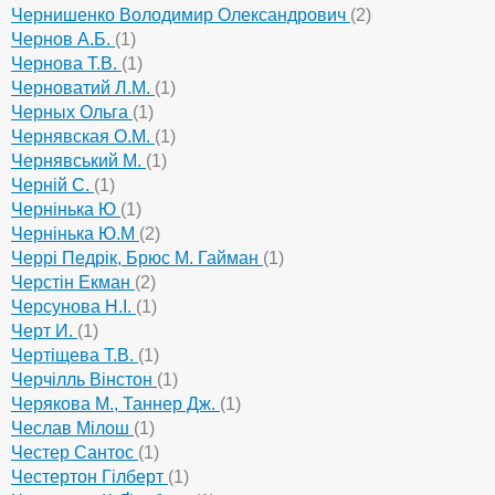
Чернишенко Володимир Олександрович
(2)
Чернов А.Б.
(1)
Чернова Т.В.
(1)
Черноватий Л.М.
(1)
Черных Ольга
(1)
Чернявская О.М.
(1)
Чернявський М.
(1)
Черній С.
(1)
Чернінька Ю
(1)
Чернінька Ю.М
(2)
Черрі Педрік, Брюс М. Гайман
(1)
Черстін Екман
(2)
Черсунова Н.І.
(1)
Черт И.
(1)
Чертіщева Т.В.
(1)
Черчілль Вінстон
(1)
Черякова М., Таннер Дж.
(1)
Чеслав Мілош
(1)
Честер Сантос
(1)
Честертон Гілберт
(1)