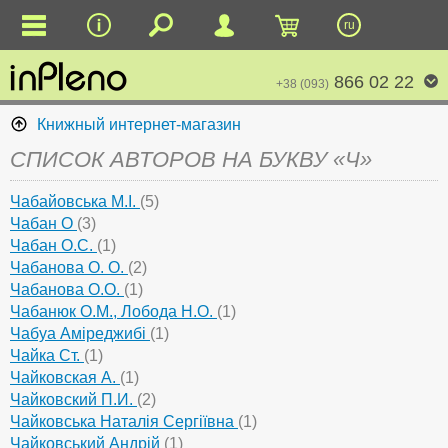
ru
866 02 22
+38 (093)
Книжный интернет-магазин
СПИСОК АВТОРОВ НА БУКВУ «Ч»
Чабайовська М.І.
(5)
Чабан О
(3)
Чабан О.С.
(1)
Чабанова О. О.
(2)
Чабанова О.О.
(1)
Чабанюк О.М., Лобода Н.О.
(1)
Чабуа Аміреджибі
(1)
Чайка Ст.
(1)
Чайковская А.
(1)
Чайковский П.И.
(2)
Чайковська Наталія Сергіївна
(1)
Чайковський Андрій
(1)