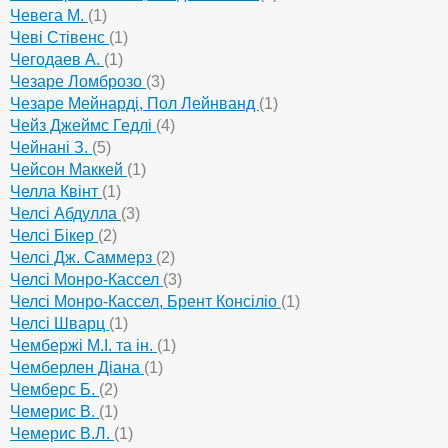
Чевега М.
(1)
Чеві Стівенс
(1)
Чегодаев А.
(1)
Чезаре Ломброзо
(3)
Чезаре Мейнарді, Пол Лейнванд
(1)
Чейз Джеймс Гедлі
(4)
Чейнані З.
(5)
Чейсон Маккей
(1)
Челла Квінт
(1)
Челсі Абдулла
(3)
Челсі Бікер
(2)
Челсі Дж. Саммерз
(2)
Челсі Монро-Кассел
(3)
Челсі Монро-Кассел, Брент Консіліо
(1)
Челсі Шварц
(1)
Чембержі М.І. та ін.
(1)
Чемберлен Діана
(1)
Чемберс Б.
(2)
Чемерис В.
(1)
Чемерис В.Л.
(1)