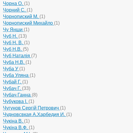
Чорна О.
(1)
Чорний С.
(1)
Чорнопиский М.
(1)
Чорнопиский Михайло
(1)
Чу Янши
(1)
Чуб Н.
(13)
Чуб Н. В.
(1)
Чуб Н.В.
(5)
Чуб Наталія
(7)
Чуба Н.В.
(1)
Чуба У
(1)
Чуба Уляна
(1)
Чубай Г.
(1)
Чубач Г.
(33)
Чубач Ганна
(8)
Чубукова І.
(1)
Чугунов Сергій Петрович
(1)
Чудновсвкая А.Харбедия И.
(1)
Чукіна В.
(1)
Чукіна В.Ф.
(1)