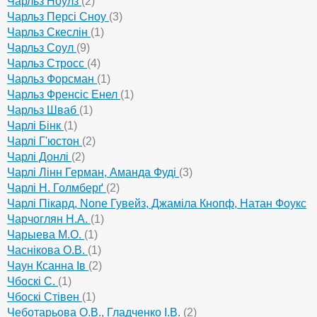
Чарльз Ноулз
(2)
Чарльз Персі Сноу
(3)
Чарльз Скеслін
(1)
Чарльз Соул
(9)
Чарльз Стросс
(4)
Чарльз Форсман
(1)
Чарльз Френсіс Енел
(1)
Чарльз Шваб
(1)
Чарлі Бінк
(1)
Чарлі Г'юстон
(2)
Чарлі Донлі
(2)
Чарлі Лінн Герман, Аманда Фуді
(3)
Чарлі Н. Голмберґ
(2)
Чарлі Пікард, None Гувейз, Джаміла Кнопф, Натан Фоукс
(1)
Чарчоглян Н.А.
(1)
Чарыева М.О.
(1)
Часнікова О.В.
(1)
Чаун Ксанна Ів
(2)
Чбоскі С.
(1)
Чбоскі Стівен
(1)
Чеботарьова О.В., Гладченко І.В.
(2)