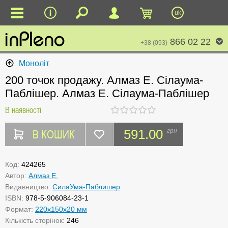
uk
866 02 22
+38 (093)
Моноліт
200 точок продажу. Алмаз Е. Сілаума-
Паблішер. Алмаз Е. Сілаума-Паблішер
В наявності
В КОШИК
591.00
грн
Код:
424265
Автор:
Алмаз Е.
Видавництво:
СилаУма-Паблишер
ISBN:
978-5-906084-23-1
Формат:
220x150x20 мм
Кількість сторінок:
246