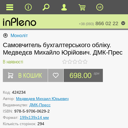
uk
866 02 22
+38 (093)
Моноліт
Самовчитель бухгалтерського обліку.
Медведєв Михайло Юрійович. ДМК-Прес
В наявності
В КОШИК
698.00
грн
Код:
424234
Автор:
Медведев Михаил Юрьевич
Видавництво:
ДМК-Пресс
ISBN:
978-5-9706-0629-2
Формат:
199x139x14 мм
Кількість сторінок:
294